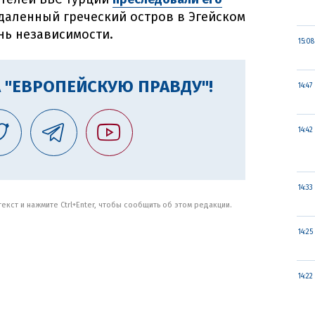
отдаленный греческий остров в Эгейском
нь независимости.
15:08
 "ЕВРОПЕЙСКУЮ ПРАВДУ"!
14:47
14:42
14:33
кст и нажмите Ctrl+Enter, чтобы сообщить об этом редакции.
14:25
14:22