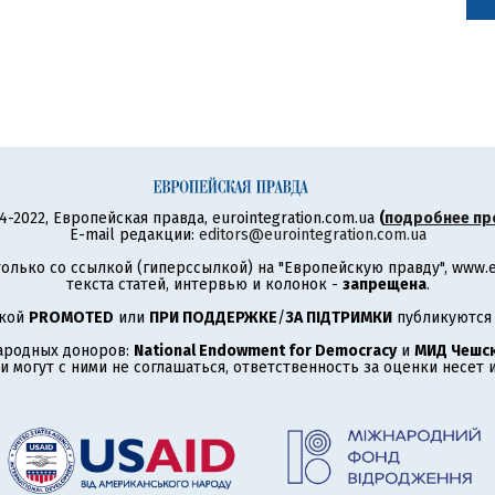
4-2022, Европейская правда, eurointegration.com.ua
(
подробнее пр
E-mail редакции:
editors@eurointegration.com.ua
олько со ссылкой (гиперссылкой) на "Европейскую правду", www.eu
текста статей, интервью и колонок -
запрещена
.
ткой
PROMOTED
или
ПРИ ПОДДЕРЖКЕ
/
ЗА ПІДТРИМКИ
публикуются 
ародных доноров:
National Endowment for Democracy
и
МИД Чешск
 могут с ними не соглашаться, ответственность за оценки несет