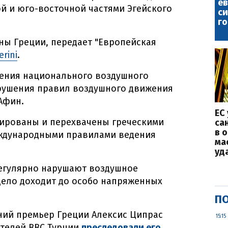
е
й и юго-восточной частями Эгейского
с
го
ны Греции, передает "Европейская
rini
.
ения национального воздушного
арушения правил воздушного движения
Афин.
ЕС
ированы и перехвачены греческими
са
в 
еждународными правилами ведения
ма
уд
егулярно нарушают воздушное
дело доходит до особо напряженных
ПО
шний премьер Греции Алексис Ципрас
15:15
ителей ВВС Турции
преследовали его