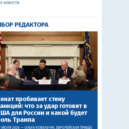
СЕ НОВОСТИ
БОР РЕДАКТОРА
енат пробивает стену
анкций: что за удар готовят в
ША для России и какой будет
роль Трампа
9 ИЮЛЯ 2026 —
ОЛЬГА КОВАЛЬЧУК
, ЕВРОПЕЙСКАЯ ПРАВДА