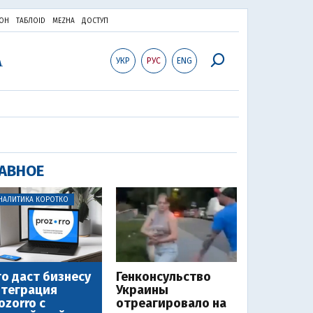
ОН
ТАБЛОID
MEZHA
ДОСТУП
УКР
РУС
ENG
АВНОЕ
НАЛИТИКА КОРОТКО
о даст бизнесу
Генконсульство
теграция
Украины
ozorro с
отреагировало на