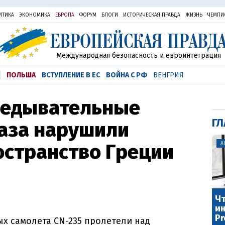
ИТИКА
ЭКОНОМИКА
ЕВРОПА
ФОРУМ
БЛОГИ
ИСТОРИЧЕСКАЯ ПРАВДА
ЖИЗНЬ
ЧЕМПИ
Международная безопасность и евроинтеграция
ПОЛЬША
ВСТУПЛЕНИЕ В ЕС
ВОЙНА С РФ
ВЕНГРИЯ
ведывательные
ГЛ
раза нарушили
остранство Греции
А
Чт
ин
Pr
х самолета CN-235 пролетели над