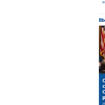
В
ВЫ
С
с
С
2