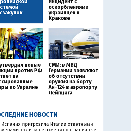
вропейской
инцидент с
истемой
оскорблениями
сзакупок
украинцев в
Кракове
 утвердил новые
СМИ: в МВД
нкции против РФ
Германии заявляют
ответ на
об отсутствии
ссированные
оружия на борту
ары по Украине
Ан-124 в аэропорту
Лейпцига
СЛЕДНИЕ НОВОСТИ
Испания пригрозила Италии ответными
мерами, если та не отменит пограничные