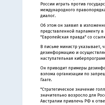
России играть против государс
международного правопорядка
диалог.
Об этом он заявил в изложенно
представленной парламенту в 
"Европейская правда" со ссыл
В письме министр указывает, 
дезинформацию и осуществляет
наступательная киберпрограмма
Он приводит примеры дезинфо
взлома организации по запре
Гааге.
"Стратегическое значение гол
значительно возросло для Ро
Австралии привлечь РФ к отве