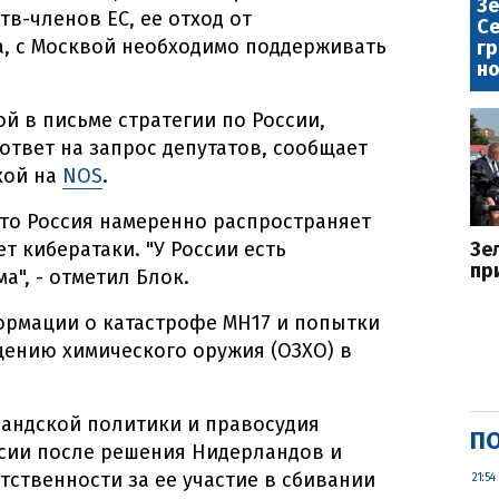
Зе
тв-членов ЕС, ее отход от
Се
, с Москвой необходимо поддерживать
гр
но
й в письме стратегии по России,
ответ на запрос депутатов, сообщает
кой на
NOS
.
что Россия намеренно распространяет
 кибератаки. "У России есть
Зе
пр
", - отметил Блок.
рмации о катастрофе MH17 и попытки
щению химического оружия (ОЗХО) в
ландской политики и правосудия
ПО
ссии после решения Нидерландов и
тственности за ее участие в сбивании
21:54