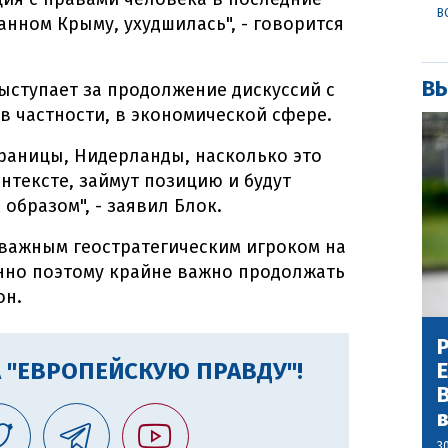
В
анном Крыму, ухудшилась", - говорится
ВЫ
выступает за продолжение дискуссий с
в частности, в экономической сфере.
границы, Нидерланды, насколько это
тексте, займут позицию и будут
образом", - заявил Блок.
я важным геостратегическим игроком на
нно поэтому крайне важно продолжать
он.
Р
 "ЕВРОПЕЙСКУЮ ПРАВДУ"!
В
3