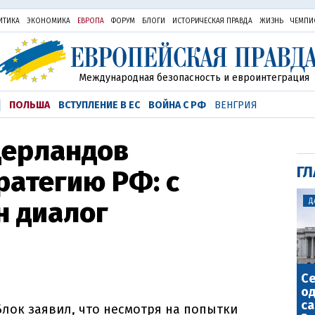
ИТИКА
ЭКОНОМИКА
ЕВРОПА
ФОРУМ
БЛОГИ
ИСТОРИЧЕСКАЯ ПРАВДА
ЖИЗНЬ
ЧЕМПИ
Международная безопасность и евроинтеграция
ПОЛЬША
ВСТУПЛЕНИЕ В ЕС
ВОЙНА С РФ
ВЕНГРИЯ
дерландов
ГЛ
ратегию РФ: с
н диалог
Д
С
о
са
лок заявил, что несмотря на попытки