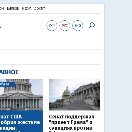
ОН
ТАБЛОID
MEZHA
ДОСТУП
УКР
РУС
ENG
АВНОЕ
АЙДЖЕСТ
енат США
Сенат поддержал
добрил жесткие
"проект Грэма" о
нкции,
санкциях против