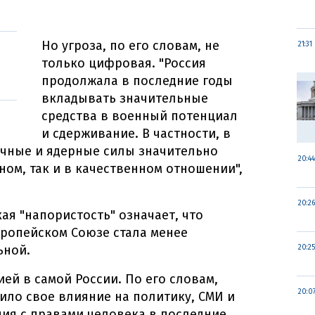
Но угроза, по его словам, не
21:31
только цифровая. "Россия
продолжала в последние годы
вкладывать значительные
средства в военный потенциал
и сдерживание. В частности, в
ычные и ядерные силы значительно
20:44
ном, так и в качественном отношении",
20:26
ая "напористость" означает, что
вропейском Союзе стала менее
ьной.
20:25
ей в самой России. По его словам,
20:0
ило свое влияние на политику, СМИ и
ция с правами человека в последние