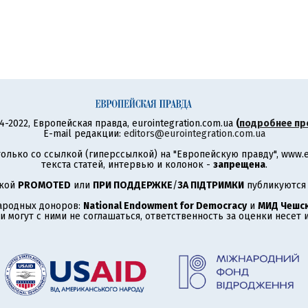
4-2022, Европейская правда, eurointegration.com.ua
(
подробнее пр
E-mail редакции:
editors@eurointegration.com.ua
олько со ссылкой (гиперссылкой) на "Европейскую правду", www.eu
текста статей, интервью и колонок -
запрещена
.
ткой
PROMOTED
или
ПРИ ПОДДЕРЖКЕ
/
ЗА ПІДТРИМКИ
публикуются 
ародных доноров:
National Endowment for Democracy
и
МИД Чешск
 могут с ними не соглашаться, ответственность за оценки несет