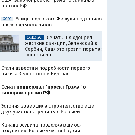
против РФ
Улицы польского Жешува подтопило
ФОТО
после сильного ливня
Сенат США одобрил
ДАЙДЖЕСТ
жесткие санкции, Зеленский в
Сербии, Сийярто грозит тюрьма:
новости дня
Стали известны подробности первого
визита Зеленского в Белград
Сенат поддержал "проект Грэма" о
санкциях против РФ
Эстония завершила строительство ещё
двух участков границы с Россией
Канада осудила продолжающуюся
7
оккупацию Россией части Грузии