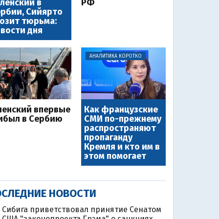
ленский в
РФ
рбии, Сийярто
озит тюрьма:
вости дня
АНАЛИТИКА КОРОТКО
ленский впервые
Как французские
ибыл в Сербию
СМИ по-прежнему
распространяют
пропаганду
Кремля и кто им в
этом помогает
СЛЕДНИЕ НОВОСТИ
Сибига приветствовал принятие Сенатом
США "законопроекта Грэма" о санкциях