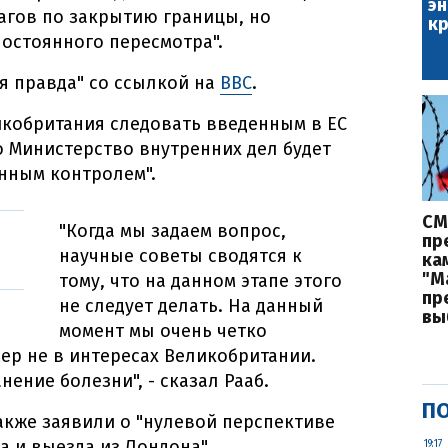
эн
агов по закрытию границы, но
кр
постоянного пересмотра".
я правда" со ссылкой на
ВВС
.
ликобритания следовать введенным в ЕС
о Министерство внутренних дел будет
нным контролем".
СМ
"Когда мы задаем вопрос,
пр
научные советы сводятся к
ка
"М
тому, что на данном этапе этого
пр
не следует делать. На данный
вы
момент мы очень четко
мер не в интересах Великобритании.
нение болезни", - сказал Рааб.
ПО
акже заявили о "нулевой перспективе
а и выезда из Лондона".
19:17