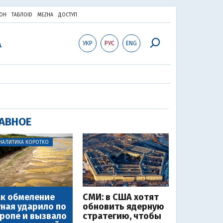
ОН
ТАБЛОID
MEZHA
ДОСТУП
УКР
РУС
ENG
АВНОЕ
НАЛИТИКА КОРОТКО
к обмеление
СМИ: в США хотят
ная ударило по
обновить ядерную
ропе и вызвало
стратегию, чтобы