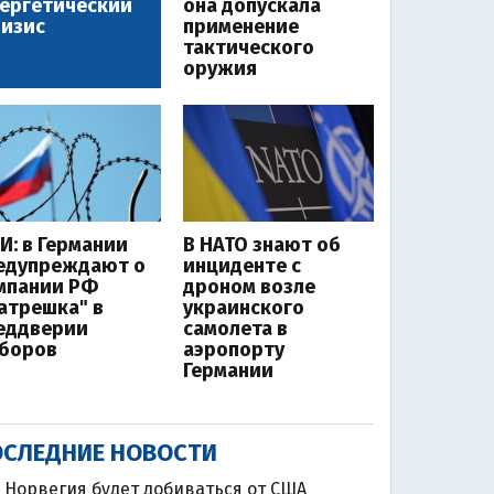
ергетический
она допускала
изис
применение
тактического
оружия
И: в Германии
В НАТО знают об
едупреждают о
инциденте с
мпании РФ
дроном возле
атрешка" в
украинского
еддверии
самолета в
боров
аэропорту
Германии
СЛЕДНИЕ НОВОСТИ
Норвегия будет добиваться от США