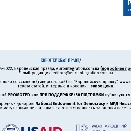
2
4-2022, Европейская правда, eurointegration.com.ua
(
подробнее пр
E-mail редакции:
editors@eurointegration.com.ua
олько со ссылкой (гиперссылкой) на "Европейскую правду", www.eu
текста статей, интервью и колонок -
запрещена
.
ткой
PROMOTED
или
ПРИ ПОДДЕРЖКЕ
/
ЗА ПІДТРИМКИ
публикуются 
ародных доноров:
National Endowment for Democracy
и
МИД Чешск
 могут с ними не соглашаться, ответственность за оценки несет