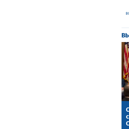
В
ВЫ
С
с
С