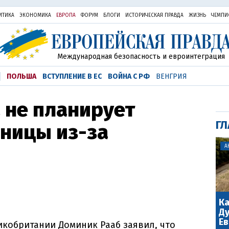
ИТИКА
ЭКОНОМИКА
ЕВРОПА
ФОРУМ
БЛОГИ
ИСТОРИЧЕСКАЯ ПРАВДА
ЖИЗНЬ
ЧЕМПИ
Международная безопасность и евроинтеграция
ПОЛЬША
ВСТУПЛЕНИЕ В ЕС
ВОЙНА С РФ
ВЕНГРИЯ
 не планирует
ГЛ
ницы из-за
А
Ка
Ду
Ев
кобритании Доминик Рааб заявил, что