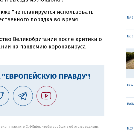
акже "не планируется использовать
18:46
ественного порядка во время
18:36
ство Великобритании после критики о
ании на пандемию коронавируса
 "ЕВРОПЕЙСКУЮ ПРАВДУ"!
18:14
18:08
кст и нажмите Ctrl+Enter, чтобы сообщить об этом редакции.
17:53