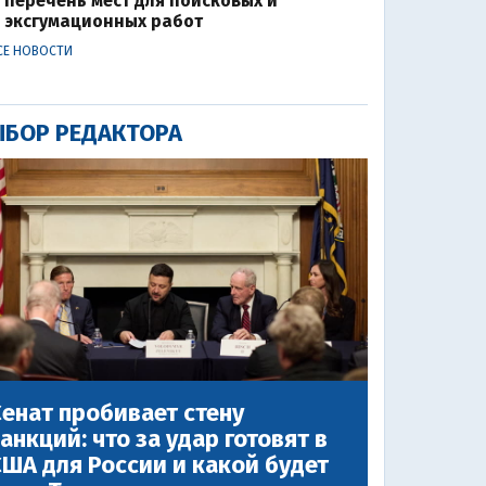
перечень мест для поисковых и
эксгумационных работ
СЕ НОВОСТИ
БОР РЕДАКТОРА
енат пробивает стену
анкций: что за удар готовят в
ША для России и какой будет