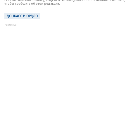
Если вы заметили ошибку, выделите необходимый текст и нажмите Ctrl+Enter,
чтобы сообщить об этом редакции.
ДОНБАСС И ОРДЛО
РЕКЛАМА: