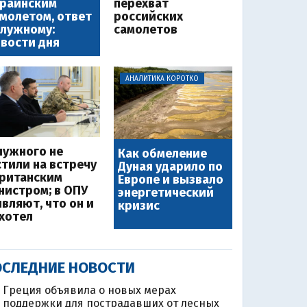
краинским
перехват
молетом, ответ
российских
лужному:
самолетов
вости дня
АНАЛИТИКА КОРОТКО
лужного не
Как обмеление
стили на встречу
Дуная ударило по
британским
Европе и вызвало
нистром; в ОПУ
энергетический
являют, что он и
кризис
 хотел
СЛЕДНИЕ НОВОСТИ
Греция объявила о новых мерах
поддержки для пострадавших от лесных