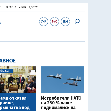
ОН
ТАБЛОID
MEZHA
ДОСТУП
УКР
РУС
ENG
АВНОЕ
АЙДЖЕСТ
амп отказал
Истребители НАТО
раине,
на 250 % чаще
рывчатка под
поднимались на