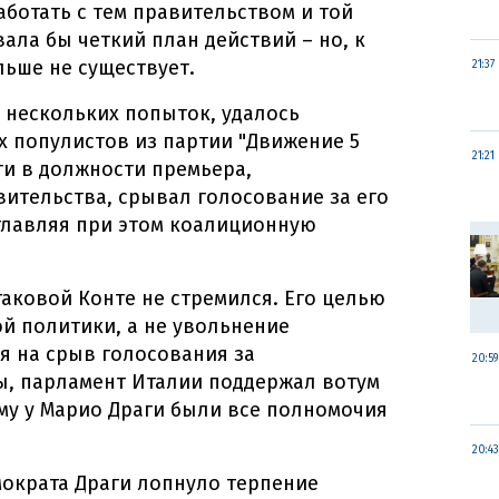
аботать с тем правительством и той
ала бы четкий план действий – но, к
льше не существует.
21:37
 нескольких попыток, удалось
х популистов из партии "Движение 5
21:21
ги в должности премьера,
ительства, срывал голосование за его
главляя при этом коалиционную
таковой Конте не стремился. Его целью
й политики, а не увольнение
я на срыв голосования за
20:59
, парламент Италии поддержал вотум
му у Марио Драги были все полномочия
20:43
мократа Драги лопнуло терпение