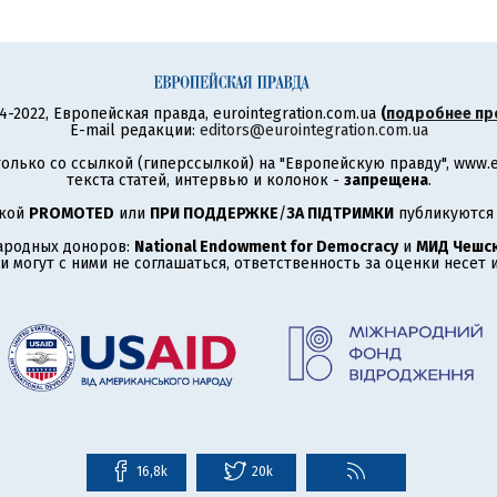
4-2022, Европейская правда, eurointegration.com.ua
(
подробнее пр
E-mail редакции:
editors@eurointegration.com.ua
олько со ссылкой (гиперссылкой) на "Европейскую правду", www.eu
текста статей, интервью и колонок -
запрещена
.
ткой
PROMOTED
или
ПРИ ПОДДЕРЖКЕ
/
ЗА ПІДТРИМКИ
публикуются 
ародных доноров:
National Endowment for Democracy
и
МИД Чешск
 могут с ними не соглашаться, ответственность за оценки несет
16,8k
20k