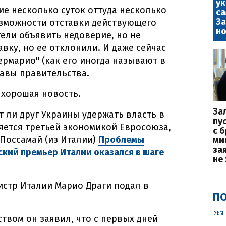
у
ие несколько суток оттуда несколько
са
За
озможности отставки действующего
но
тели объявить недоверие, но не
авку, но ее отклонили. И даже сейчас
ермарио" (как его иногда называют в
лавы правительства.
 хорошая новость.
За
т ли друг Украины удержать власть в
пу
ляется третьей экономикой Евросоюза,
с 
-Поссамай (из Италии)
Проблемы
ми
за
ский премьер Италии оказался в шаге
не
стр Италии Марио Драги подал в
ПО
21:51
твом он заявил, что с первых дней