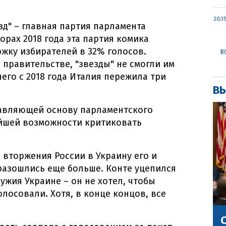
20:35
зд" – главная партия парламента
рах 2018 года эта партия комика
жку избирателей в 32% голосов.
В
 правительстве, "звезды" не смогли им
его с 2018 года Италия пережила три
ВЫ
тавляющей основу парламентского
ейшей возможности критиковать
вторжения России в Украину его и
разошлись еще больше. Конте уцепился
ужия Украине – он не хотел, чтобы
голосовали. Хотя, в конце концов, все
С