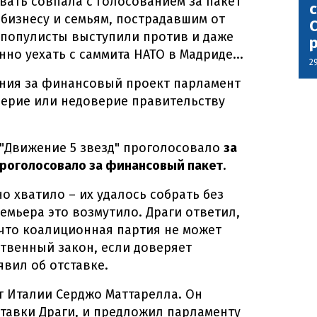
ать совпала с голосованием за пакет
с
бизнесу и семьям, пострадавшим от
С
 популисты выступили против и даже
но уехать с саммита НАТО в Мадриде...
2
ания за финансовый проект парламент
верие или недоверие правительству
. "Движение 5 звезд" проголосовало
за
 проголосовало за финансовый пакет
.
о хватило – их удалось собрать без
емьера это возмутило. Драги ответил,
 что коалиционная партия не может
твенный закон, если доверяет
явил об отставке.
нт Италии Серджо Маттарелла. Он
ставки Драги, и предложил парламенту