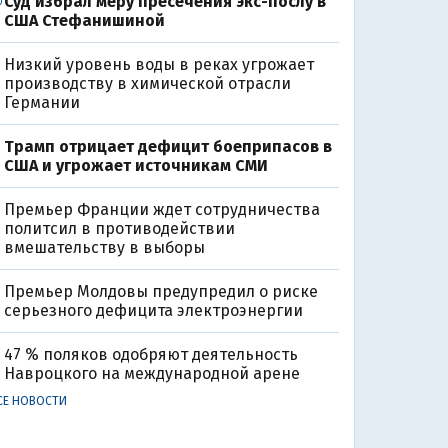
Суд избрал меру пресечения экс-послу в
0
США Стефанишиной
Низкий уровень воды в реках угрожает
производству в химической отрасли
Германии
Трамп отрицает дефицит боеприпасов в
США и угрожает источникам СМИ
Премьер Франции ждет сотрудничества
политсил в противодействии
вмешательству в выборы
Премьер Молдовы предупредил о риске
серьезного дефицита электроэнергии
47 % поляков одобряют деятельность
Навроцкого на международной арене
СЕ НОВОСТИ