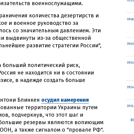
10:0
бязательств военнослужащими.
граничения количества дезертирств и
09:48
кое и военное руководство за
лось со значительным давлением. Эти
ли выдвинуты из-за общественной
льнейшее развитие стратегии России",
09:45
09:34
на больший политический риск,
оссия не находится ни в состоянии
зисе, в надежде создать больше
09:24
Энтони Блинкен
осудил намерения
рованные территории Украины путем
09:14
в, подчеркнув, что этот шаг и
В
 большие резервы являются вопиющим
ОН, а также сигналом о "провале РФ".