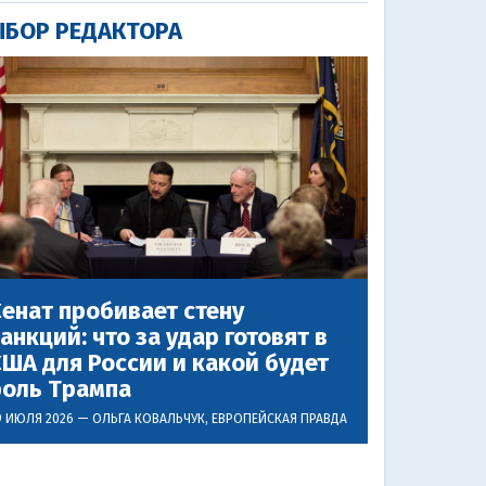
БОР РЕДАКТОРА
енат пробивает стену
анкций: что за удар готовят в
ША для России и какой будет
роль Трампа
9 ИЮЛЯ 2026 —
ОЛЬГА КОВАЛЬЧУК
, ЕВРОПЕЙСКАЯ ПРАВДА