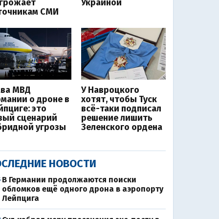
угрожает
Украиной
точникам СМИ
ава МВД
У Навроцкого
рмании о дроне в
хотят, чтобы Туск
йпциге: это
всё-таки подписал
вый сценарий
решение лишить
бридной угрозы
Зеленского ордена
СЛЕДНИЕ НОВОСТИ
В Германии продолжаются поиски
5
обломков ещё одного дрона в аэропорту
Лейпцига