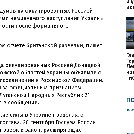
и 
ис
думов на оккупированных Россией
ями неминуемого наступления Украины
ности после формального
ом отчете британской разведки, пишет
Гл
Ге
ца оккупированных Россией Донецкой,
Ле
но
рожской областей Украины объявили о
ги
исоединении к Российской Федерации.
и за официальным признанием
Луганской Народных Республик 21
ПО
ся в сообщении.
10:0
ские силы в Украине продолжают
остава. 20 сентября Госдума России
оправок в закон, расширяющих