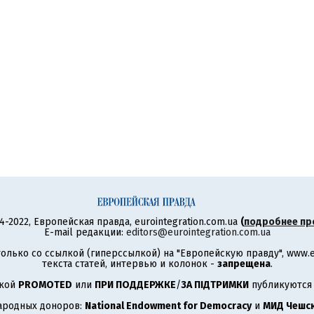
4-2022, Европейская правда, eurointegration.com.ua
(
подробнее пр
E-mail редакции:
editors@eurointegration.com.ua
олько со ссылкой (гиперссылкой) на "Европейскую правду", www.eu
текста статей, интервью и колонок -
запрещена
.
ткой
PROMOTED
или
ПРИ ПОДДЕРЖКЕ
/
ЗА ПІДТРИМКИ
публикуются 
ародных доноров:
National Endowment for Democracy
и
МИД Чешск