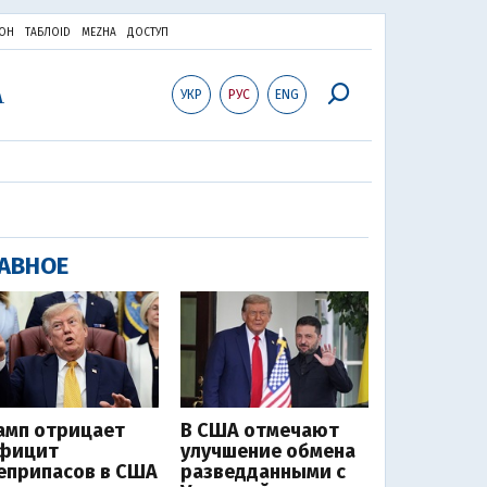
ОН
ТАБЛОID
MEZHA
ДОСТУП
УКР
РУС
ENG
АВНОЕ
амп отрицает
В США отмечают
фицит
улучшение обмена
еприпасов в США
разведданными с