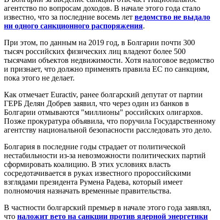
агентство по вопросам доходов. В начале этого года стало
известно, что за последние восемь лет
ведомство не выдало
ни одного санкционного распоряжения
.
При этом, по данным на 2019 год, в Болгарии почти 300
тысяч российских физических лиц владеют более 500
тысячами объектов недвижимости. Хотя налоговое ведомство
и признает, что должно применять правила ЕС по санкциям,
пока этого не делает.
Как отмечает Euractiv, ранее болгарский депутат от партии
ГЕРБ Делян Добрев заявил, что через один из банков в
Болгарии отмываются "миллионы" российских олигархов.
Позже прокуратура объявила, что поручила Государственному
агентству национальной безопасности расследовать это дело.
Болгария в последние годы страдает от политической
нестабильности из-за невозможности политических партий
сформировать коалицию. В этих условиях власть
сосредотачивается в руках известного пророссийскими
взглядами президента Румена Радева, который имеет
полномочия назначать временные правительства.
В частности болгарский премьер в начале этого года заявлял,
что
наложит вето на санкции против ядерной энергетики