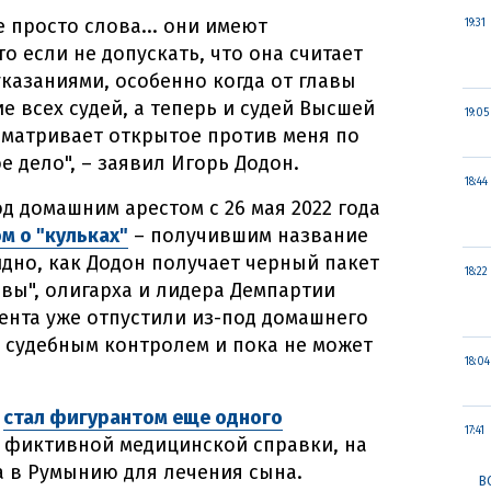
е просто слова... они имеют
19:31
о если не допускать, что она считает
азаниями, особенно когда от главы
е всех судей, а теперь и судей Высшей
19:05
сматривает открытое против меня по
 дело", – заявил Игорь Додон.
18:44
д домашним арестом с 26 мая 2022 года
м о "кульках"
– получившим название
идно, как Додон получает черный пакет
18:22
вы", олигарха и лидера Демпартии
ента уже отпустили из-под домашнего
д судебным контролем и пока не может
18:04
ы
стал фигурантом еще одного
17:41
 фиктивной медицинской справки, на
 в Румынию для лечения сына.
В