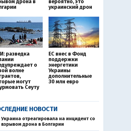
рывом дрона в
вероятно, это
лгарии
украинский дрон
И: разведка
ЕС внес в Фонд
пании
поддержки
едупреждает о
энергетики
вой волне
Украины
грантов,
дополнительные
торые могут
30 млн евро
урмовать Сеуту
СЛЕДНИЕ НОВОСТИ
Украина отреагировала на инцидент со
взрывом дрона в Болгарии