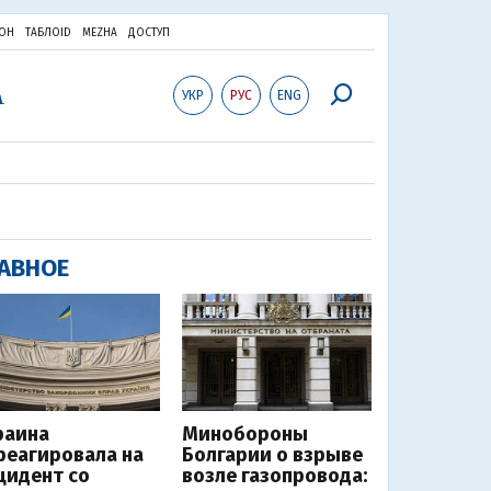
ОН
ТАБЛОID
MEZHA
ДОСТУП
УКР
РУС
ENG
АВНОЕ
раина
Минобороны
реагировала на
Болгарии о взрыве
цидент со
возле газопровода: