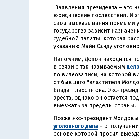
"Заявления президента – это н
юридические последствия. И эт
свои высказывания прямыми ук
государства зависит назначени
судебной палаты, которая рас
указанию Майи Санду уголовное
Напомним, Додон находился по
в связи с так называемым
дело
по видеозаписи, на которой в
от бывшего "властителя Молдо
Влада Плахотнюка. Экс-презид
ареста, однако он остается по
выезжать за пределы страны.
Позже экс-президент Молдов
уголовного дела
– о получении
основе которой просил выезда