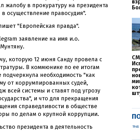
вз
л жалобу в прокуратуру на президента
Бо
 в осуществление правосудия".
 пишет "Европейская правда".
egram заявление на имя и.о.
Мунтяну.
СМ
чу, которую 12 июня Санду провела с
Ис
тратуры. В коммюнике по ее итогам
пр
е подчеркнула необходимость "как
но
ми
му от коррумпированных судей,
ко
 всей системы и ставят под угрозу
шт
сударства", и что для прекращения
щения справедливости в обществе
ры по делам о крупной коррупции.
ПО
ьство президента в деятельность
19:48