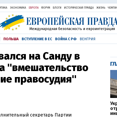
ИТИКА
ЭКОНОМИКА
ЕВРОПА
ФОРУМ
БЛОГИ
ИСТОРИЧЕСКАЯ ПРАВДА
ЖИЗНЬ
ЧЕМПИ
Международная безопасность и евроинтеграция
ПОЛЬША
ВСТУПЛЕНИЕ В ЕС
ВОЙНА С РФ
ВЕНГРИЯ
ался на Санду в
ГЛ
а "вмешательство
ие правосудия"
Ук
от
ин
олнительный секретарь Партии