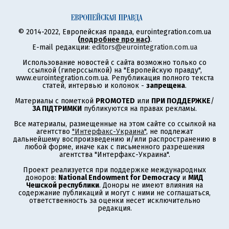
© 2014-2022, Европейская правда, eurointegration.com.ua
(
подробнее про нас
)
.
E-mail редакции:
editors@eurointegration.com.ua
Использование новостей с сайта возможно только со
ссылкой (гиперссылкой) на "Европейскую правду",
www.eurointegration.com.ua. Републикация полного текста
статей, интервью и колонок -
запрещена
.
Материалы с пометкой
PROMOTED
или
ПРИ ПОДДЕРЖКЕ
/
ЗА ПІДТРИМКИ
публикуются на правах рекламы.
Все материалы, размещенные на этом сайте со ссылкой на
агентство
"Интерфакс-Украина"
, не подлежат
дальнейшему воспроизведению и/или распространению в
любой форме, иначе как с письменного разрешения
агентства "Интерфакс-Украина".
Проект реализуется при поддержке международных
доноров:
National Endowment for Democracy
и
МИД
Чешской республики
. Доноры не имеют влияния на
содержание публикаций и могут с ними не соглашаться,
ответственность за оценки несет исключительно
редакция.