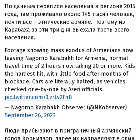
По данным переписи населения в регионе 2015
года, там проживало около 145 тысяч человек,
почти все – этнические армяне. Поэтому из
Карабаха за эти три дня выехала треть всего
населения.
Footage showing mass exodus of Armenians now
leaving Nagorno Karabakh for Armenia, normal
travel time of 2 hours now taking 20 or more. Kids
the hardest hit, with little food after months of
blockade. Cars are literally halted, as vehicles
checked one-by-one by Azeri officials.
pic.twitter.com/3jzrLv2FnB
— Nagorno Karabakh Observer (@NKobserver)
September 26, 2023
Люди прибывают в приграничный армянский
город Корнидзор, далее их направляют в один