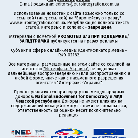
E-mail редакции:
editors@eurointegration.com.ua
Использование новостей с сайта возможно только со
ссылкой (гиперссылкой) на "Европейскую правду",
www.eurointegration.com.ua. Републикация полного текста
статей, интервью и колонок -
запрещена
.
Материалы с пометкой
PROMOTED
или
ПРИ ПОДДЕРЖКЕ
/
ЗА ПІДТРИМКИ
публикуются на правах рекламы.
Субъект в сфере онлайн-медиа; идентификатор медиа -
R40-02162.
Все материалы, размещенные на этом сайте со ссылкой на
агентство
"Интерфакс-Украина"
, не подлежат
дальнейшему воспроизведению и/или распространению в
любой форме, иначе как с письменного разрешения
агентства "Интерфакс-Украина".
Проект реализуется при поддержке международных
доноров:
National Endowment for Democracy
и
МИД
Чешской республики
. Доноры не имеют влияния на
содержание публикаций и могут с ними не соглашаться,
ответственность за оценки несет исключительно
редакция.