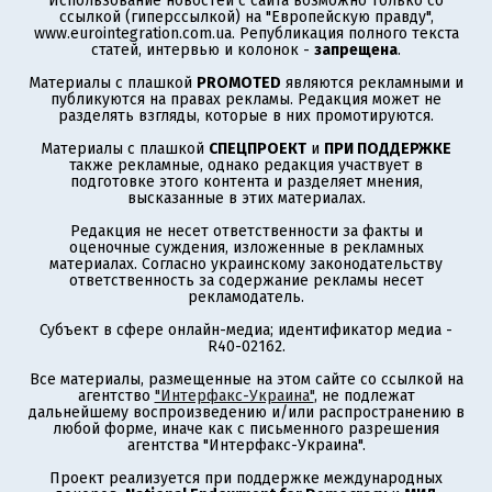
Использование новостей с сайта возможно только со
ссылкой (гиперссылкой) на "Европейскую правду",
www.eurointegration.com.ua. Републикация полного текста
статей, интервью и колонок -
запрещена
.
Материалы с плашкой
PROMOTED
являются рекламными и
публикуются на правах рекламы. Редакция может не
разделять взгляды, которые в них промотируются.
Материалы с плашкой
СПЕЦПРОЕКТ
и
ПРИ ПОДДЕРЖКЕ
также рекламные, однако редакция участвует в
подготовке этого контента и разделяет мнения,
высказанные в этих материалах.
Редакция не несет ответственности за факты и
оценочные суждения, изложенные в рекламных
материалах. Согласно украинскому законодательству
ответственность за содержание рекламы несет
рекламодатель.
Субъект в сфере онлайн-медиа; идентификатор медиа -
R40-02162.
Все материалы, размещенные на этом сайте со ссылкой на
агентство
"Интерфакс-Украина"
, не подлежат
дальнейшему воспроизведению и/или распространению в
любой форме, иначе как с письменного разрешения
агентства "Интерфакс-Украина".
Проект реализуется при поддержке международных