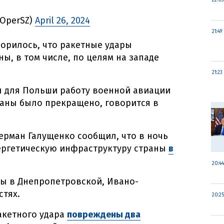
22:03
wOperSZ)
April 26, 2024
21:49
орилось, что ракетные удары
ы, в том числе, по целям на западе
21:23
ы для Польши работу военной авиации
раны было прекращено, говорится в
ерман Галущенко сообщил, что в ночь
нергетическую инфраструктуру страны
в
20:44
ты в Днепропетровской, Ивано-
стях.
20:25
акетного удара
повреждены два