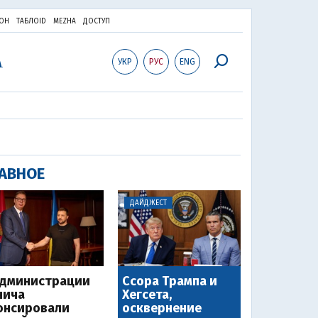
ОН
ТАБЛОID
MEZHA
ДОСТУП
УКР
РУС
ENG
АВНОЕ
ДАЙДЖЕСТ
администрации
Ссора Трампа и
чича
Хегсета,
онсировали
осквернение