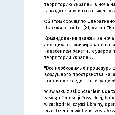
территорию Украины в ночь н
в воздух свою и союзническу
Об этом сообщило Оперативно
Польши в Twitter (Х), пишет "Е
Командование дважды за ночь 
авиацию активизировали в свя
нанесением ракетных ударов 
территории Украины.
"Все необходимые процедуры 
воздушного пространства нач
постоянно следит за ситуацией
W związku z zakończeniem uderze
zasiegu Federacji Rosyjskiej, któ
w zachodniej części Ukrainy, ope
przestrzeni powietrznej zostało 