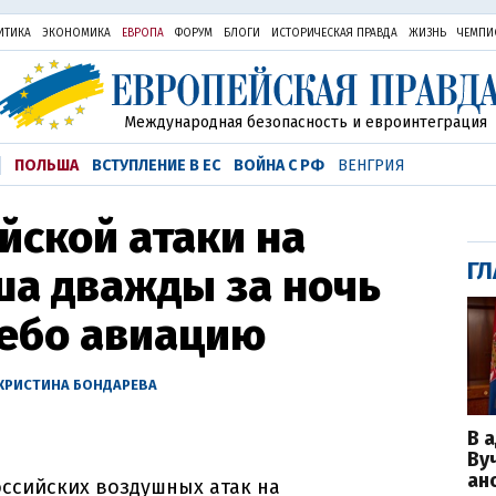
ИТИКА
ЭКОНОМИКА
ЕВРОПА
ФОРУМ
БЛОГИ
ИСТОРИЧЕСКАЯ ПРАВДА
ЖИЗНЬ
ЧЕМПИ
Международная безопасность и евроинтеграция
ПОЛЬША
ВСТУПЛЕНИЕ В ЕС
ВОЙНА С РФ
ВЕНГРИЯ
йской атаки на
ГЛ
ша дважды за ночь
небо авиацию
КРИСТИНА БОНДАРЕВА
В 
Ву
ан
оссийских воздушных атак на