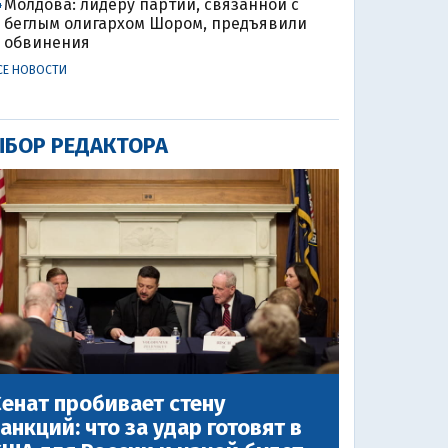
Молдова: лидеру партии, связанной с
4
беглым олигархом Шором, предъявили
обвинения
СЕ НОВОСТИ
БОР РЕДАКТОРА
енат пробивает стену
анкций: что за удар готовят в