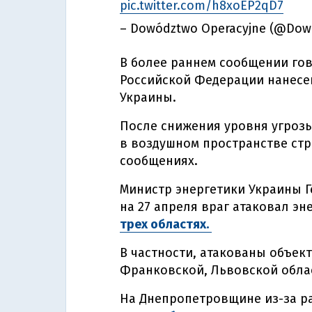
pic.twitter.com/h8xoEP2qD7
– Dowództwo Operacyjne (@Do
В более раннем сообщении гов
Российской Федерации нанесен
Украины.
После снижения уровня угроз
в воздушном пространстве ст
сообщениях.
Министр энергетики Украины Г
на 27 апреля враг атаковал э
трех областях.
В частности, атакованы объек
Франковской, Львовской обла
На Днепропетровщине из-за р