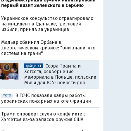
первый визит Зеленского в Сербию
Украинское консульство отреагировало
на инцидент в Гданьске, где людей
избили, приняв за украинцев
Мадьяр обвинил Орбана в
энергетическом кризисе: "они знали, что
система на грани"
Ссора Трампа и
ДАЙДЖЕСТ
Хегсета, осквернение
мемориала в Польше, польские
МиГи для ВСУ: новости дня
В ГСЧС показали кадры работы
ФОТО
украинских пожарных на юге Франции
Трамп опроверг слухи о конфликте с
Хэгсетом из-за запасов оружия США