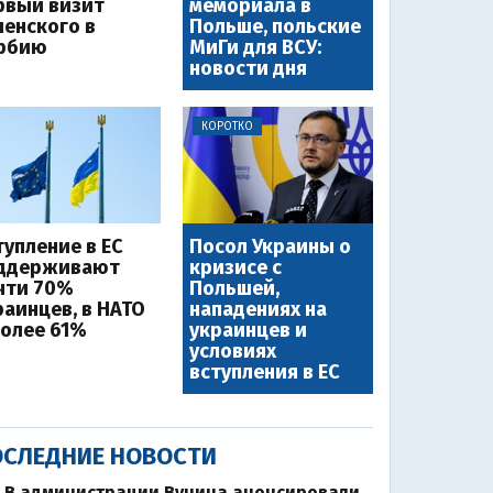
рвый визит
мемориала в
ленского в
Польше, польские
рбию
МиГи для ВСУ:
новости дня
КОРОТКО
тупление в ЕС
Посол Украины о
ддерживают
кризисе с
чти 70%
Польшей,
раинцев, в НАТО
нападениях на
более 61%
украинцев и
условиях
вступления в ЕС
СЛЕДНИЕ НОВОСТИ
В администрации Вучича анонсировали