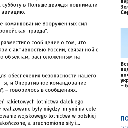
пе
а субботу в Польше дважды поднимали
Зе
ю авиацию.
Се
е командование Вооруженных сил
вропейская правда".
разместило сообщение о том, что
зи с активностью России, связанной с
по объектам, расположенным на
Вс
по
по
для обеспечения безопасности нашего
ук
аты, и Оперативное командование
– 
", – говорилось в сообщениях.
ń rakietowych lotnictwa dalekiego
re realizowane były między innymi na cele
rowanie wojskowego lotnictwa w polskiej
ПО
zakończone, a uruchomione siły i…