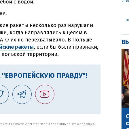
ебои с водой.
20:0
не.
В
кие ракеты несколько раз нарушали
и, когда направлялись к целям в
НАТО их не перехватывало. В Польше
ВЫ
йские ракеты
, если бы были признаки,
а польской территории.
 "ЕВРОПЕЙСКУЮ ПРАВДУ"!
С
с
кст и нажмите Ctrl+Enter, чтобы сообщить об этом редакции.