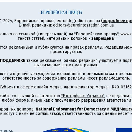
4-2024, Европейская правда, eurointegration.com.ua
(
подробнее пр
E-mail редакции:
editors@eurointegration.com.ua
олько со ссылкой (гиперссылкой) на "Европейскую правду", www.eu
текста статей, интервью и колонок -
запрещена
.
тся рекламными и публикуются на правах рекламы. Редакция може
промотируются.
 ПОДДЕРЖКЕ
также рекламные, однако редакция участвует в подго
высказанные в этих материалах.
акты и оценочные суждения, изложенные в рекламных материалах
ответственность за содержание рекламы несет рекламодатель.
Субъект в сфере онлайн-медиа; идентификатор медиа - R40-02162
сайте со ссылкой на агентство
"Интерфакс-Украина"
, не подлежа
 любой форме, иначе как с письменного разрешения агентства "И
ародных доноров:
National Endowment for Democracy
и
МИД Чешск
 могут с ними не соглашаться, ответственность за оценки несет