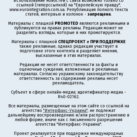
Использование новостей с сайта возможно только со
ссылкой (гиперссылкой) на "Европейскую правду",
www.eurointegration.com.ua. Републикация полного текста
статей, интервью и колонок -
запрещена
.
Материалы с плашкой
PROMOTED
являются рекламными и
публикуются на правах рекламы. Редакция может не
разделять взгляды, которые в них промотируются.
Материалы с плашкой
СПЕЦПРОЕКТ
и
ПРИ ПОДДЕРЖКЕ
также рекламные, однако редакция участвует в
подготовке этого контента и разделяет мнения,
высказанные в этих материалах.
Редакция не несет ответственности за факты и
оценочные суждения, изложенные в рекламных
материалах. Согласно украинскому законодательству
ответственность за содержание рекламы несет
рекламодатель.
Субъект в сфере онлайн-медиа; идентификатор медиа -
R40-02162.
Все материалы, размещенные на этом сайте со ссылкой на
агентство
"Интерфакс-Украина"
, не подлежат
дальнейшему воспроизведению и/или распространению в
любой форме, иначе как с письменного разрешения
агентства "Интерфакс-Украина".
Проект реализуется при поддержке международных