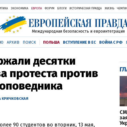
ИТИКА
ЭКОНОМИКА
ЕВРОПА
ФОРУМ
БЛОГИ
ИСТОРИЧЕСКАЯ ПРАВДА
ЖИЗНЬ
ЧЕМПИ
Международная безопасность и евроинтеграция
ЬЮ
АРХИВ
ПОИСК
ПОЛЬША
ВСТУПЛЕНИЕ В ЕС
ВОЙНА С РФ
ржали десятки
ГЛ
за протеста против
роповедника
А КРИЧКОВСКАЯ
СМ
за
Ук
лее 90 студентов во вторник, 13 мая,