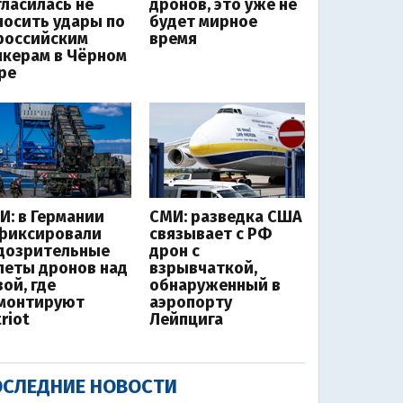
гласилась не
дронов, это уже не
носить удары по
будет мирное
российским
время
нкерам в Чёрном
ре
И: в Германии
СМИ: разведка США
фиксировали
связывает с РФ
дозрительные
дрон с
леты дронов над
взрывчаткой,
ой, где
обнаруженный в
монтируют
аэропорту
riot
Лейпцига
СЛЕДНИЕ НОВОСТИ