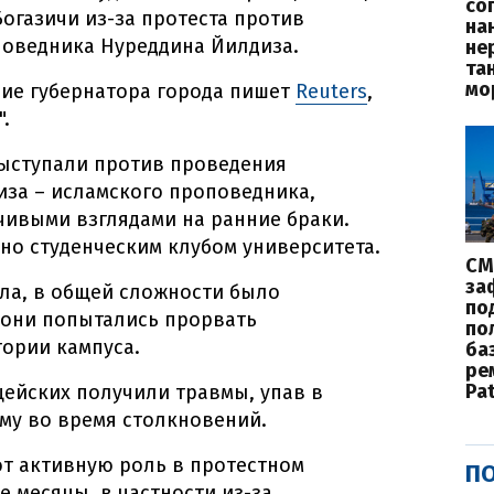
со
огазичи из-за протеста против
на
оведника Нуреддина Йилдиза.
не
та
мо
ние губернатора города пишет
Reuters
,
.
 выступали против проведения
за – исламского проповедника,
чивыми взглядами на ранние браки.
о студенческим клубом университета.
СМ
за
ла, в общей сложности было
по
а они попытались прорвать
по
ории кампуса.
баз
ре
Pat
цейских получили травмы, упав в
му во время столкновений.
т активную роль в протестном
ПО
 месяцы, в частности из-за