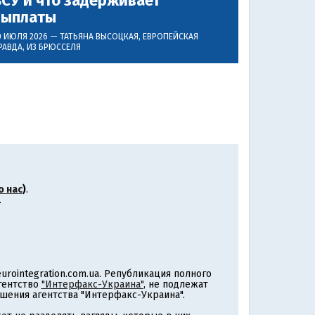
СУ и что задерживает
выплаты
0 ИЮЛЯ 2026 —
ТАТЬЯНА ВЫСОЦКАЯ
, ЕВРОПЕЙСКАЯ
РАВДА, ИЗ БРЮССЕЛЯ
о нас
)
.
.
rointegration.com.ua. Републикация полного
агентство
"Интерфакс-Украина"
, не подлежат
шения агентства "Интерфакс-Украина".