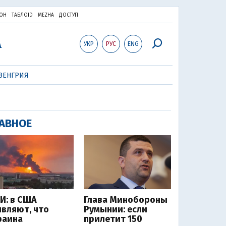
ОН
ТАБЛОID
MEZHA
ДОСТУП
УКР
РУС
ENG
ВЕНГРИЯ
АВНОЕ
И: в США
Глава Минобороны
являют, что
Румынии: если
раина
прилетит 150