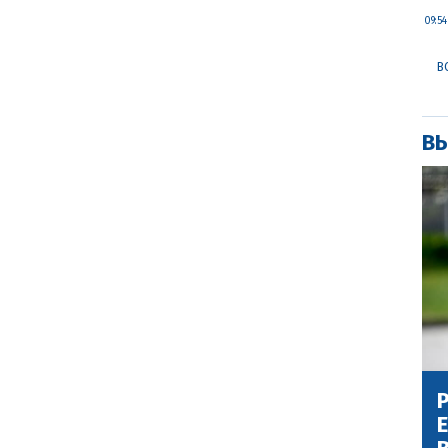
09:54
В
ВЫ
Р