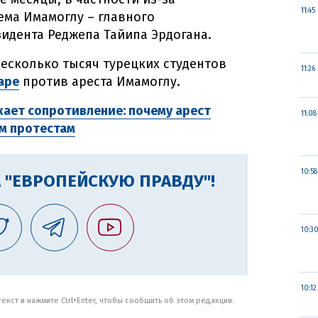
11:45
ема Имамоглу – главного
идента Реджепа Тайипа Эрдогана.
несколько тысяч турецких студентов
11:26
аре
против ареста Имамоглу.
ает сопротивление: почему арест
11:08
м протестам
10:58
 "ЕВРОПЕЙСКУЮ ПРАВДУ"!
10:3
10:12
кст и нажмите Ctrl+Enter, чтобы сообщить об этом редакции.