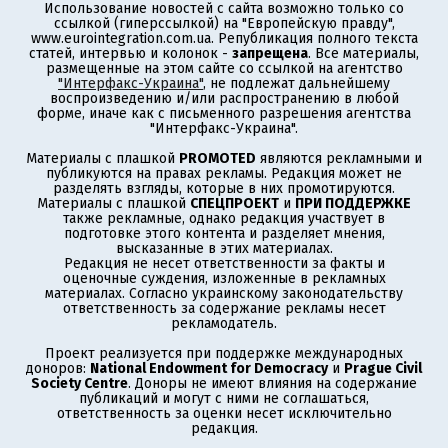
Использование новостей с сайта возможно только со
ссылкой (гиперссылкой) на "Европейскую правду",
www.eurointegration.com.ua. Републикация полного текста
статей, интервью и колонок -
запрещена
. Все материалы,
размещенные на этом сайте со ссылкой на агентство
"Интерфакс-Украина"
, не подлежат дальнейшему
воспроизведению и/или распространению в любой
форме, иначе как с письменного разрешения агентства
"Интерфакс-Украина".
Материалы с плашкой
PROMOTED
являются рекламными и
публикуются на правах рекламы. Редакция может не
разделять взгляды, которые в них промотируются.
Материалы с плашкой
СПЕЦПРОЕКТ
и
ПРИ ПОДДЕРЖКЕ
также рекламные, однако редакция участвует в
подготовке этого контента и разделяет мнения,
высказанные в этих материалах.
Редакция не несет ответственности за факты и
оценочные суждения, изложенные в рекламных
материалах. Согласно украинскому законодательству
ответственность за содержание рекламы несет
рекламодатель.
Проект реализуется при поддержке международных
доноров:
National Endowment for Democracy
и
Prague Civil
Society Centre
. Доноры не имеют влияния на содержание
публикаций и могут с ними не соглашаться,
ответственность за оценки несет исключительно
редакция.