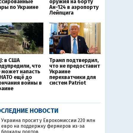
ссированные
оружия на борту
ары по Украине
Ан-124 в аэропорту
Лейпцига
J: в США
Трамп подтвердил,
едупредили, что
что не предоставит
 может напасть
Украине
 НАТО ещё до
перехватчики для
ончания войны в
систем Patriot
раине
СЛЕДНИЕ НОВОСТИ
Украина просит у Еврокомиссии 220 млн
евро на поддержку фермеров из-за
блокады портов