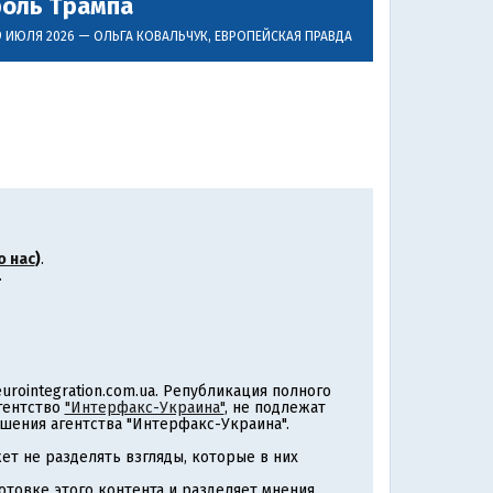
роль Трампа
9 ИЮЛЯ 2026 —
ОЛЬГА КОВАЛЬЧУК
, ЕВРОПЕЙСКАЯ ПРАВДА
о нас
)
.
.
rointegration.com.ua. Републикация полного
агентство
"Интерфакс-Украина"
, не подлежат
шения агентства "Интерфакс-Украина".
т не разделять взгляды, которые в них
товке этого контента и разделяет мнения,