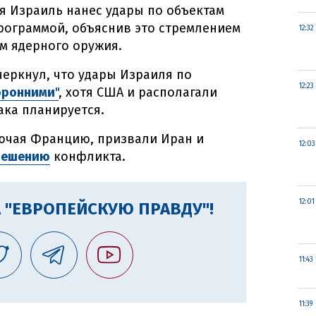
ня Израиль нанес удары по объектам
рограммой, объяснив это стремлением
12:32
м ядерного оружия.
черкнул, что удары Израиля по
12:23
оронними
"
, хотя США и располагали
ака планируется.
лючая Францию, призвали Иран и
12:03
решению
конфликта.
12:01
 "ЕВРОПЕЙСКУЮ ПРАВДУ"!
11:43
11:39