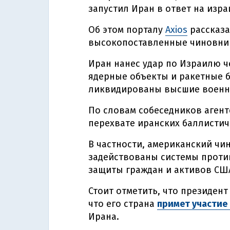
запустил Иран в ответ на изр
Об этом порталу
Axios
рассказа
высокопоставленные чиновник
Иран нанес удар по Израилю че
ядерные объекты и ракетные б
ликвидированы высшие военн
По словам собеседников агент
перехвате иранских баллистич
В частности, американский чи
задействованы системы прот
защиты граждан и активов США
Стоит отметить, что президен
что его страна
примет участие
Ирана.