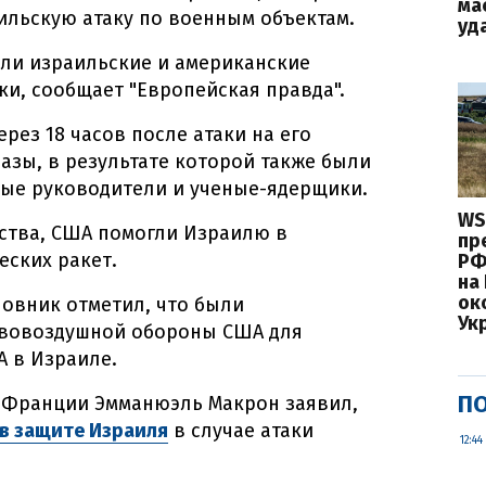
ма
аильскую атаку по военным объектам.
уд
ли израильские и американские
и, сообщает "Европейская правда".
рез 18 часов после атаки на его
азы, в результате которой также были
ые руководители и ученые-ядерщики.
WS
ства, США помогли Израилю в
пр
еских ракет.
РФ
на
ок
новник отметил, что были
Ук
ивовоздушной обороны США для
 в Израиле.
ПО
т Франции Эмманюэль Макрон заявил,
 в защите Израиля
в случае атаки
12:44