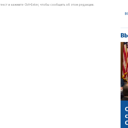
кст и нажмите Ctrl+Enter, чтобы сообщить об этом редакции.
В
ВЫ
С
с
С