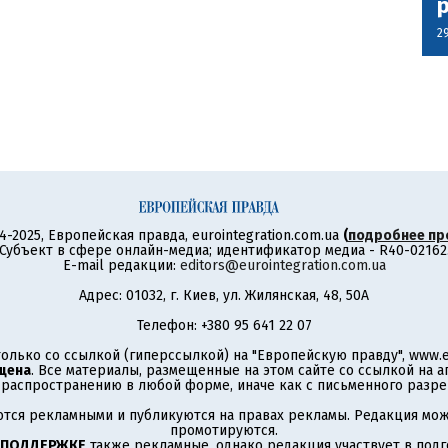
2
4-2025, Европейская правда, eurointegration.com.ua
(
подробнее пр
Субъект в сфере онлайн-медиа; идентификатор медиа - R40-02162
E-mail редакции:
editors@eurointegration.com.ua
Адрес: 01032, г. Киев, ул. Жилянская, 48, 50А
Телефон: +380 95 641 22 07
олько со ссылкой (гиперссылкой) на "Европейскую правду", www.eu
щена
. Все материалы, размещенные на этом сайте со ссылкой на 
аспространению в любой форме, иначе как с письменного разре
тся рекламными и публикуются на правах рекламы. Редакция може
промотируются.
 ПОДДЕРЖКЕ
также рекламные, однако редакция участвует в подго