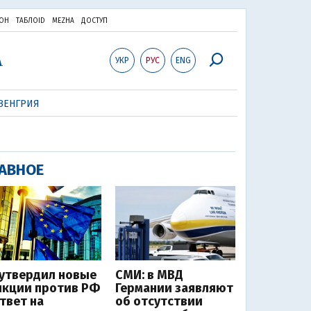
ОН
ТАБЛОID
MEZHA
ДОСТУП
УКР
РУС
ENG
ВЕНГРИЯ
АВНОЕ
 утвердил новые
СМИ: в МВД
нкции против РФ
Германии заявляют
ответ на
об отсутствии