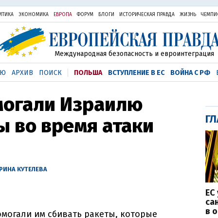
ИТИКА
ЭКОНОМИКА
ЕВРОПА
ФОРУМ
БЛОГИ
ИСТОРИЧЕСКАЯ ПРАВДА
ЖИЗНЬ
ЧЕМПИ
Международная безопасность и евроинтеграция
ЬЮ
АРХИВ
ПОИСК
ПОЛЬША
ВСТУПЛЕНИЕ В ЕС
ВОЙНА С РФ
могали Израилю
ГЛ
ы во время атаки
РИНА КУТЕЛЕВА
ЕС
са
в 
омогали им сбивать ракеты, которые