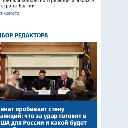
приняла конкретного решения атаковать
страны Балтии
СЕ НОВОСТИ
БОР РЕДАКТОРА
енат пробивает стену
анкций: что за удар готовят в
ША для России и какой будет