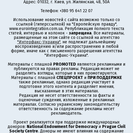
Адрес: 01032, г. Киев, ул. Жилянская, 48, 50А
Телефон: +380 95 641 22 07
Использование новостей с сайта возможно только со
ссылкой (гиперссылкой) на "Европейскую правду",
www.eurointegration.com.ua. Републикация полного текста
статей, интервью и колонок -
запрещена
. Все материалы,
размещенные на этом сайте со ссылкой на агентство
"Интерфакс-Украина"
, не подлежат дальнейшему
воспроизведению и/или распространению в любой
форме, иначе как с письменного разрешения агентства
"Интерфакс-Украина".
Материалы с плашкой
PROMOTED
являются рекламными и
публикуются на правах рекламы. Редакция может не
разделять взгляды, которые в них промотируются.
Материалы с плашкой
СПЕЦПРОЕКТ
и
ПРИ ПОДДЕРЖКЕ
также рекламные, однако редакция участвует в
подготовке этого контента и разделяет мнения,
высказанные в этих материалах.
Редакция не несет ответственности за факты и
оценочные суждения, изложенные в рекламных
материалах. Согласно украинскому законодательству
ответственность за содержание рекламы несет
рекламодатель.
Проект реализуется при поддержке международных
доноров:
National Endowment for Democracy
и
Prague Civil
Society Centre
. Доноры не имеют влияния на содержание