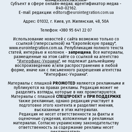
Субъект в сфере онлайн-медиа; идентификатор медиа -
R40-02162.
E-mail редакции:
editors@eurointegration.com.ua
Адрес: 01032, г. Киев, ул. Жилянская, 48, 50А
Телефон: +380 95 641 22 07
Использование новостей с сайта возможно только со
ссылкой (гиперссылкой) на "Европейскую правду",
www.eurointegration.com.ua. Републикация полного текста
статей, интервью и колонок -
запрещена
. Все материалы,
размещенные на этом сайте со ссылкой на агентство
"Интерфакс-Украина"
, не подлежат дальнейшему
воспроизведению и/или распространению в любой
форме, иначе как с письменного разрешения агентства
"Интерфакс-Украина".
Материалы с плашкой
PROMOTED
являются рекламными и
публикуются на правах рекламы. Редакция может не
разделять взгляды, которые в них промотируются.
Материалы с плашкой
СПЕЦПРОЕКТ
и
ПРИ ПОДДЕРЖКЕ
также рекламные, однако редакция участвует в
подготовке этого контента и разделяет мнения,
высказанные в этих материалах.
Редакция не несет ответственности за факты и
оценочные суждения, изложенные в рекламных
материалах. Согласно украинскому законодательству
ответственность за содержание рекламы несет
рекламодатель.