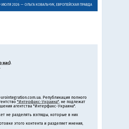
9 ИЮЛЯ 2026 —
ОЛЬГА КОВАЛЬЧУК
, ЕВРОПЕЙСКАЯ ПРАВДА
о нас
)
.
.
rointegration.com.ua. Републикация полного
агентство
"Интерфакс-Украина"
, не подлежат
шения агентства "Интерфакс-Украина".
т не разделять взгляды, которые в них
товке этого контента и разделяет мнения,