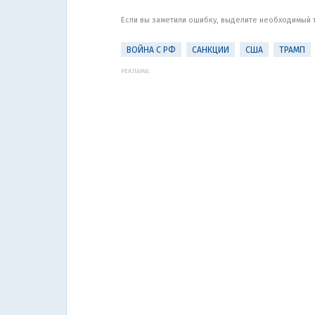
Если вы заметили ошибку, выделите необходимый те
ВОЙНА С РФ
САНКЦИИ
США
ТРАМП
РЕКЛАМА: