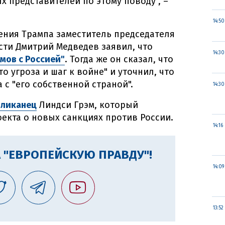
х представителей по этому поводу", –
14:50
ения Трампа заместитель председателя
сти Дмитрий Медведев заявил, что
14:30
умов с Россией"
. Тогда же он сказал, что
о угроза и шаг к войне" и уточнил, что
 с "его собственной страной".
14:30
бликанец
Линдси Грэм, который
екта о новых санкциях против России.
14:16
 "ЕВРОПЕЙСКУЮ ПРАВДУ"!
14:09
13:52