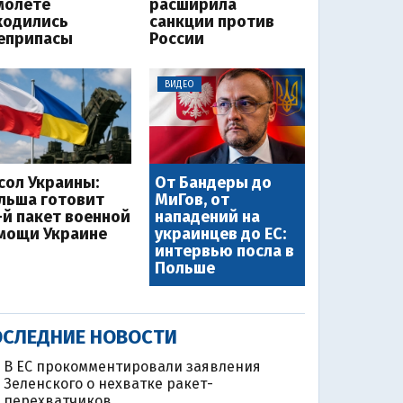
молете
расширила
ходились
санкции против
еприпасы
России
ВИДЕО
сол Украины:
От Бандеры до
льша готовит
МиГов, от
-й пакет военной
нападений на
мощи Украине
украинцев до ЕС:
интервью посла в
Польше
СЛЕДНИЕ НОВОСТИ
В ЕС прокомментировали заявления
Зеленского о нехватке ракет-
перехватчиков