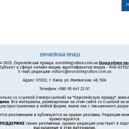
2
4-2025, Европейская правда, eurointegration.com.ua
(
подробнее пр
Субъект в сфере онлайн-медиа; идентификатор медиа - R40-02162
E-mail редакции:
editors@eurointegration.com.ua
Адрес: 01032, г. Киев, ул. Жилянская, 48, 50А
Телефон: +380 95 641 22 07
олько со ссылкой (гиперссылкой) на "Европейскую правду", www.eu
щена
. Все материалы, размещенные на этом сайте со ссылкой на 
аспространению в любой форме, иначе как с письменного разре
тся рекламными и публикуются на правах рекламы. Редакция може
промотируются.
 ПОДДЕРЖКЕ
также рекламные, однако редакция участвует в подго
высказанные в этих материалах.