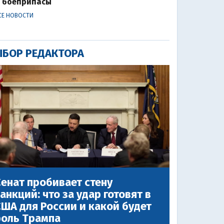
боеприпасы
СЕ НОВОСТИ
БОР РЕДАКТОРА
енат пробивает стену
анкций: что за удар готовят в
ША для России и какой будет
роль Трампа