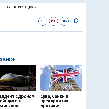
ОН
ТАБЛОID
MEZHA
ДОСТУП
УКР
РУС
ENG
АВНОЕ
цидент с дроном
Суда, банки и
Лейпциге: в
предприятия:
раинском
Британия