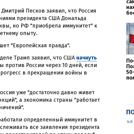
са
на
 Дмитрий Песков заявил, что Россия
бо
ениями президента США Дональда
квы, но РФ "приобрела иммунитет" к
етнему опыту.
ишет "Европейская правда".
еделе Трамп заявил, что США
начнуть
По
ы против России через 10 дней, если
По
50
прогресс в прекращении войны в
по
Россия уже "достаточно давно живет
кций", а экономика страны "работает
ничений".
ПО
работали определенный иммунитет в
14:51
слеживать все заявления президента