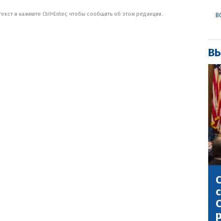
кст и нажмите Ctrl+Enter, чтобы сообщить об этом редакции.
В
ВЫ
С
с
С