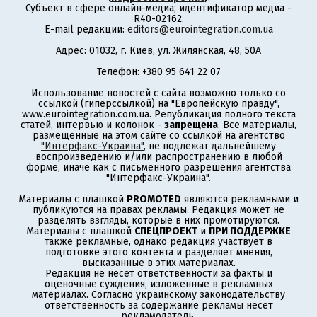
Субъект в сфере онлайн-медиа; идентификатор медиа -
R40-02162.
E-mail редакции:
editors@eurointegration.com.ua
Адрес: 01032, г. Киев, ул. Жилянская, 48, 50А
Телефон: +380 95 641 22 07
Использование новостей с сайта возможно только со
ссылкой (гиперссылкой) на "Европейскую правду",
www.eurointegration.com.ua. Републикация полного текста
статей, интервью и колонок -
запрещена
. Все материалы,
размещенные на этом сайте со ссылкой на агентство
"Интерфакс-Украина"
, не подлежат дальнейшему
воспроизведению и/или распространению в любой
форме, иначе как с письменного разрешения агентства
"Интерфакс-Украина".
Материалы с плашкой
PROMOTED
являются рекламными и
публикуются на правах рекламы. Редакция может не
разделять взгляды, которые в них промотируются.
Материалы с плашкой
СПЕЦПРОЕКТ
и
ПРИ ПОДДЕРЖКЕ
также рекламные, однако редакция участвует в
подготовке этого контента и разделяет мнения,
высказанные в этих материалах.
Редакция не несет ответственности за факты и
оценочные суждения, изложенные в рекламных
материалах. Согласно украинскому законодательству
ответственность за содержание рекламы несет
рекламодатель.