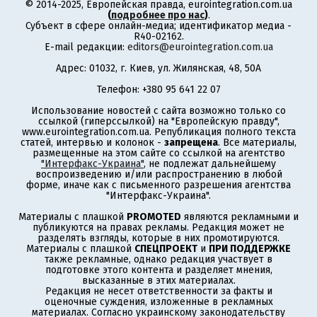
© 2014-2025, Европейская правда, eurointegration.com.ua
(
подробнее про нас
)
.
Субъект в сфере онлайн-медиа; идентификатор медиа -
R40-02162.
E-mail редакции:
editors@eurointegration.com.ua
Адрес: 01032, г. Киев, ул. Жилянская, 48, 50А
Телефон: +380 95 641 22 07
Использование новостей с сайта возможно только со
ссылкой (гиперссылкой) на "Европейскую правду",
www.eurointegration.com.ua. Републикация полного текста
статей, интервью и колонок -
запрещена
. Все материалы,
размещенные на этом сайте со ссылкой на агентство
"Интерфакс-Украина"
, не подлежат дальнейшему
воспроизведению и/или распространению в любой
форме, иначе как с письменного разрешения агентства
"Интерфакс-Украина".
Материалы с плашкой
PROMOTED
являются рекламными и
публикуются на правах рекламы. Редакция может не
разделять взгляды, которые в них промотируются.
Материалы с плашкой
СПЕЦПРОЕКТ
и
ПРИ ПОДДЕРЖКЕ
также рекламные, однако редакция участвует в
подготовке этого контента и разделяет мнения,
высказанные в этих материалах.
Редакция не несет ответственности за факты и
оценочные суждения, изложенные в рекламных
материалах. Согласно украинскому законодательству