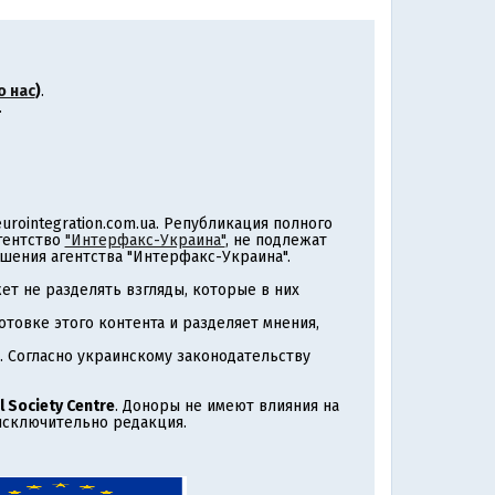
о нас
)
.
.
rointegration.com.ua. Републикация полного
агентство
"Интерфакс-Украина"
, не подлежат
шения агентства "Интерфакс-Украина".
т не разделять взгляды, которые в них
товке этого контента и разделяет мнения,
. Согласно украинскому законодательству
l Society Centre
. Доноры не имеют влияния на
 исключительно редакция.