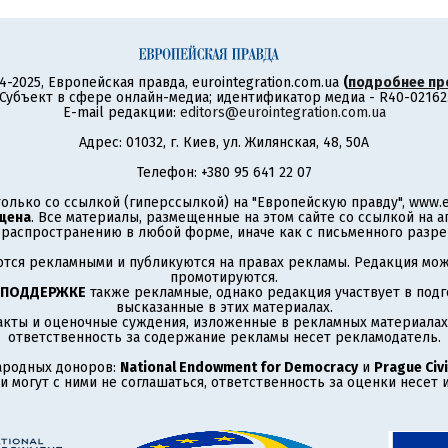
4-2025, Европейская правда, eurointegration.com.ua
(
подробнее пр
Субъект в сфере онлайн-медиа; идентификатор медиа - R40-02162
E-mail редакции:
editors@eurointegration.com.ua
Адрес: 01032, г. Киев, ул. Жилянская, 48, 50А
Телефон: +380 95 641 22 07
олько со ссылкой (гиперссылкой) на "Европейскую правду", www.eu
щена
. Все материалы, размещенные на этом сайте со ссылкой на 
аспространению в любой форме, иначе как с письменного разре
тся рекламными и публикуются на правах рекламы. Редакция може
промотируются.
 ПОДДЕРЖКЕ
также рекламные, однако редакция участвует в подго
высказанные в этих материалах.
акты и оценочные суждения, изложенные в рекламных материалах
ответственность за содержание рекламы несет рекламодатель.
ародных доноров:
National Endowment for Democracy
и
Prague Civi
 могут с ними не соглашаться, ответственность за оценки несет