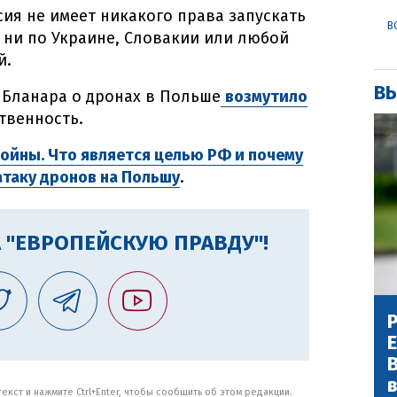
сия не имеет никакого права запускать
В
 ни по Украине, Словакии или любой
й.
ВЫ
е Бланара о дронах в Польше
возмутило
твенность.
войны. Что является целью РФ и почему
атаку дронов на Польшу
.
 "ЕВРОПЕЙСКУЮ ПРАВДУ"!
Р
В
кст и нажмите Ctrl+Enter, чтобы сообщить об этом редакции.