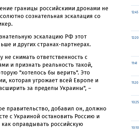
чение границы российскими дронами не
12:45
бсолютно сознательная эскалация со
икер.
ознательную эскалацию РФ этот
12:20
ьше и других странах-партнерах.
 не снимать ответственность с
ми и признать реальность такой,
11:41
которую "хотелось бы верить". Это
ии, которая угрожает всей Европе и
11:20
асширить за пределы Украины", –
10:25
е правительство, добавил он, должно
есте с Украиной остановить Россию и
м, как оправдывать российскую
10:10