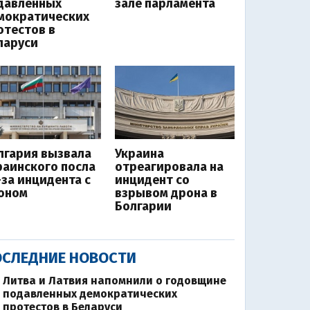
давленных
зале парламента
мократических
отестов в
ларуси
лгария вызвала
Украина
раинского посла
отреагировала на
-за инцидента с
инцидент со
оном
взрывом дрона в
Болгарии
СЛЕДНИЕ НОВОСТИ
Литва и Латвия напомнили о годовщине
подавленных демократических
протестов в Беларуси