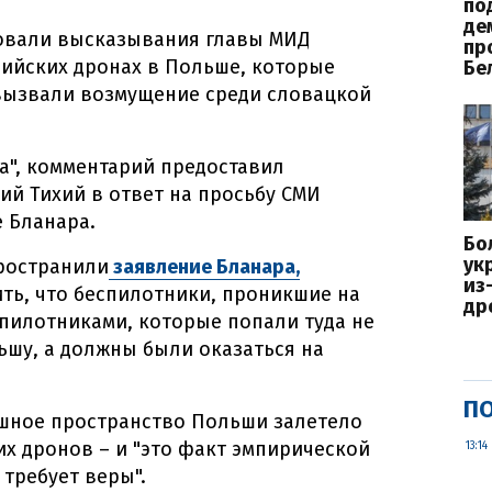
по
де
овали высказывания главы МИД
пр
ийских дронах в Польше, которые
Бе
 вызвали возмущение среди словацкой
а", комментарий предоставил
ий Тихий в ответ на просьбу СМИ
 Бланара.
Бо
ук
ространили
заявление Бланара,
из
ить, что беспилотники, проникшие на
др
пилотниками, которые попали туда не
ьшу, а должны были оказаться на
ПО
ушное пространство Польши залетело
х дронов – и "это факт эмпирической
13:14
требует веры".