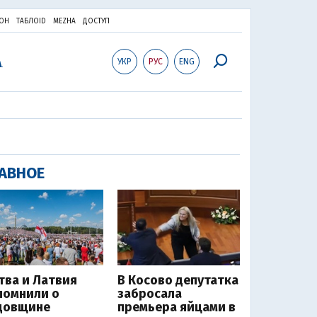
ОН
ТАБЛОID
MEZHA
ДОСТУП
УКР
РУС
ENG
АВНОЕ
тва и Латвия
В Косово депутатка
помнили о
забросала
довщине
премьера яйцами в