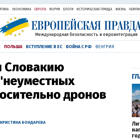
ИТИКА
ЭКОНОМИКА
ЕВРОПА
ФОРУМ
БЛОГИ
ИСТОРИЧЕСКАЯ ПРАВДА
ЖИЗНЬ
ЧЕМПИ
Международная безопасность и евроинтеграция
ПОЛЬША
ВСТУПЛЕНИЕ В ЕС
ВОЙНА С РФ
ВЕНГРИЯ
л Словакию
ГЛ
 "неуместных
носительно дронов
КРИСТИНА БОНДАРЕВА
Ли
на
го