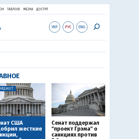
ОН
ТАБЛОID
MEZHA
ДОСТУП
УКР
РУС
ENG
АВНОЕ
АЙДЖЕСТ
енат США
Сенат поддержал
добрил жесткие
"проект Грэма" о
нкции,
санкциях против