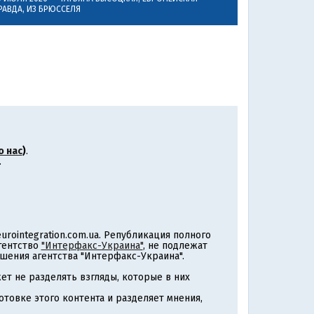
РАВДА, ИЗ БРЮССЕЛЯ
о нас
)
.
.
rointegration.com.ua. Републикация полного
агентство
"Интерфакс-Украина"
, не подлежат
шения агентства "Интерфакс-Украина".
т не разделять взгляды, которые в них
товке этого контента и разделяет мнения,