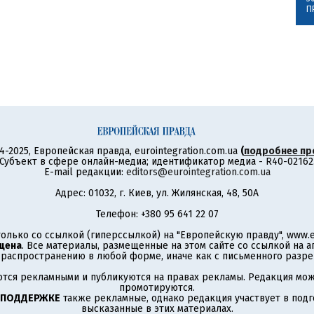
П
4-2025, Европейская правда, eurointegration.com.ua
(
подробнее пр
Субъект в сфере онлайн-медиа; идентификатор медиа - R40-02162
E-mail редакции:
editors@eurointegration.com.ua
Адрес: 01032, г. Киев, ул. Жилянская, 48, 50А
Телефон: +380 95 641 22 07
олько со ссылкой (гиперссылкой) на "Европейскую правду", www.eu
щена
. Все материалы, размещенные на этом сайте со ссылкой на 
аспространению в любой форме, иначе как с письменного разре
тся рекламными и публикуются на правах рекламы. Редакция може
промотируются.
 ПОДДЕРЖКЕ
также рекламные, однако редакция участвует в подго
высказанные в этих материалах.