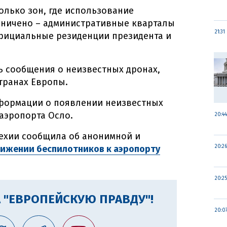
лько зон, где использование
аничено – административные кварталы
21:31
официальные резиденции президента и
ь сообщения о неизвестных дронах,
транах Европы.
нформации о появлении неизвестных
аэропорта Осло.
20:44
ехии сообщила об анонимной и
ижении беспилотников к аэропорту
20:26
20:25
 "ЕВРОПЕЙСКУЮ ПРАВДУ"!
20:0