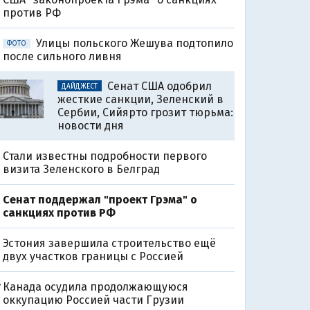
против РФ
Улицы польского Жешува подтопило
ФОТО
после сильного ливня
Сенат США одобрил
ДАЙДЖЕСТ
жесткие санкции, Зеленский в
Сербии, Сийярто грозит тюрьма:
новости дня
Стали известны подробности первого
визита Зеленского в Белград
Сенат поддержал "проект Грэма" о
санкциях против РФ
Эстония завершила строительство ещё
двух участков границы с Россией
Канада осудила продолжающуюся
7
оккупацию Россией части Грузии