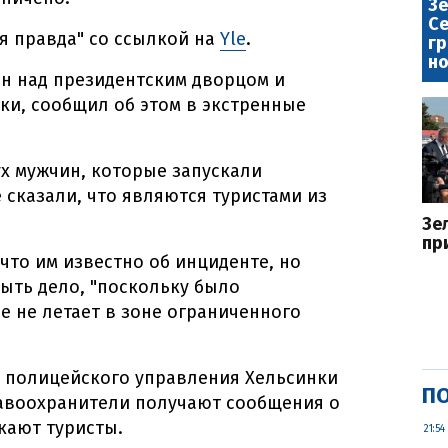
Зе
Се
я правда" со ссылкой на
Yle
.
гр
но
н над президентским дворцом и
ки, сообщил об этом в экстренные
ух мужчин, которые запускали
 сказали, что являются туристами из
Зе
пр
что им известно об инциденте, но
ыть дело, "поскольку было
е не летает в зоне ограниченного
з полицейского управления Хельсинки
ПО
равоохранители получают сообщения о
кают туристы.
21:54