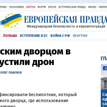
ИТИКА
ЭКОНОМИКА
ЕВРОПА
ФОРУМ
БЛОГИ
ИСТОРИЧЕСКАЯ ПРАВДА
ЖИЗНЬ
ЧЕМПИ
Международная безопасность и евроинтеграция
ПОЛЬША
ВСТУПЛЕНИЕ В ЕС
ВОЙНА С РФ
ВЕНГРИЯ
ским дворцом в
ГЛ
устили дрон
Д
—
ОЛЕГ ПАВЛЮК
С
афиксировали беспилотник, который
о
кого дворца, где использование
са
аничено.