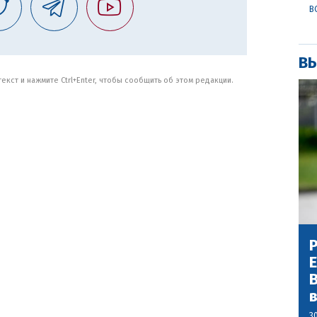
В
ВЫ
кст и нажмите Ctrl+Enter, чтобы сообщить об этом редакции.
Р
В
3