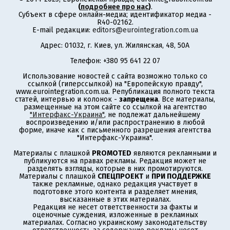
(
подробнее про нас
)
.
Субъект в сфере онлайн-медиа; идентификатор медиа -
R40-02162.
E-mail редакции:
editors@eurointegration.com.ua
Адрес: 01032, г. Киев, ул. Жилянская, 48, 50А
Телефон: +380 95 641 22 07
Использование новостей с сайта возможно только со
ссылкой (гиперссылкой) на "Европейскую правду",
www.eurointegration.com.ua. Републикация полного текста
статей, интервью и колонок -
запрещена
. Все материалы,
размещенные на этом сайте со ссылкой на агентство
"Интерфакс-Украина"
, не подлежат дальнейшему
воспроизведению и/или распространению в любой
форме, иначе как с письменного разрешения агентства
"Интерфакс-Украина".
Материалы с плашкой
PROMOTED
являются рекламными и
публикуются на правах рекламы. Редакция может не
разделять взгляды, которые в них промотируются.
Материалы с плашкой
СПЕЦПРОЕКТ
и
ПРИ ПОДДЕРЖКЕ
также рекламные, однако редакция участвует в
подготовке этого контента и разделяет мнения,
высказанные в этих материалах.
Редакция не несет ответственности за факты и
оценочные суждения, изложенные в рекламных
материалах. Согласно украинскому законодательству