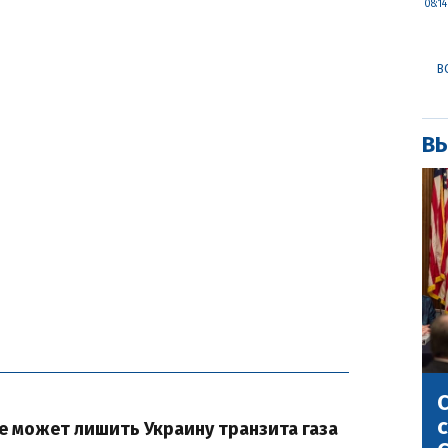
08:14
В
ВЫ
С
с
е может лишить Украину транзита газа