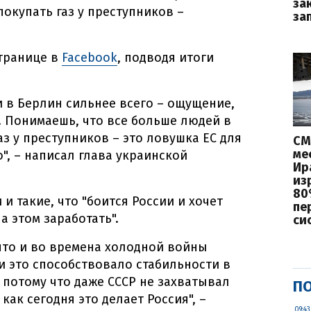
за
окупать газ у преступников –
за
странице в
Facebook
, подводя итоги
и в Берлин сильнее всего – ощущение,
. Понимаешь, что все больше людей в
аз у преступников – это ловушка ЕС для
СМ
ме
о", – написал глава украинской
Ир
из
80
 и такие, что "боится России и хочет
пе
на этом заработать".
си
 что и во времена холодной войны
 и это способствовало стабильности в
 потому что даже СССР не захватывал
ПО
как сегодня это делает Россия", –
09:43