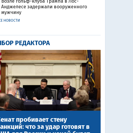
Возле гольф-клуба Трампа в Лос-
Анджелесе задержали вооруженного
мужчину
СЕ НОВОСТИ
БОР РЕДАКТОРА
енат пробивает стену
анкций: что за удар готовят в