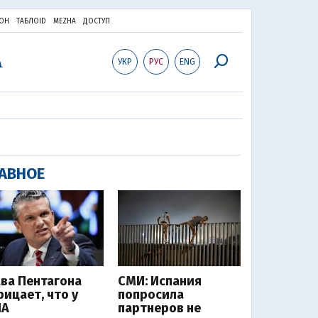
ОН
ТАБЛОID
MEZHA
ДОСТУП
УКР
РУС
ENG
АВНОЕ
ава Пентагона
СМИ: Испания
рицает, что у
попросила
А
партнеров не