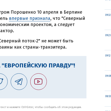
тром Порошенко 10 апреля в Берлине
09:32
кель
впервые признала
, что "Северный
кономическим проектом, а следует
актор.
09:23
"Северный поток-2" не может быть
раины как страны-транзитера.
09:12
 "ЕВРОПЕЙСКУЮ ПРАВДУ"!
09:0
08:53
кст и нажмите Ctrl+Enter, чтобы сообщить об этом редакции.