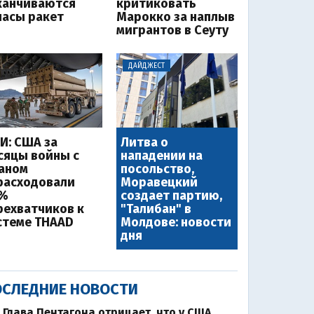
канчиваются
критиковать
пасы ракет
Марокко за наплыв
мигрантов в Сеуту
ДАЙДЖЕСТ
И: США за
Литва о
сяцы войны с
нападении на
аном
посольство,
расходовали
Моравецкий
%
создает партию,
рехватчиков к
"Талибан" в
стеме THAAD
Молдове: новости
дня
СЛЕДНИЕ НОВОСТИ
Глава Пентагона отрицает, что у США