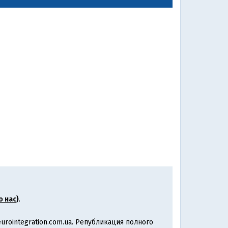
о нас
)
.
rointegration.com.ua. Републикация полного