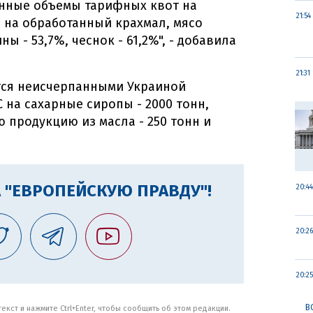
анные объемы тарифных квот на
21:54
% на обработанный крахмал, мясо
ы - 53,7%, чеснок - 61,2%", - добавила
21:31
тся неисчерпанными Украиной
на сахарные сиропы - 2000 тонн,
ю продукцию из масла - 250 тонн и
 "ЕВРОПЕЙСКУЮ ПРАВДУ"!
20:44
20:26
20:25
В
кст и нажмите Ctrl+Enter, чтобы сообщить об этом редакции.