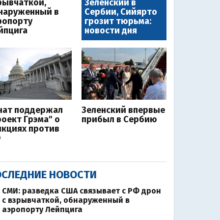
рывчаткой,
Зеленский в
наруженный в
Сербии, Сийярто
ропорту
грозит тюрьма:
йпцига
новости дня
нат поддержал
Зеленский впервые
роект Грэма" о
прибыл в Сербию
нкциях против
Ф
СЛЕДНИЕ НОВОСТИ
СМИ: разведка США связывает с РФ дрон
с взрывчаткой, обнаруженный в
аэропорту Лейпцига