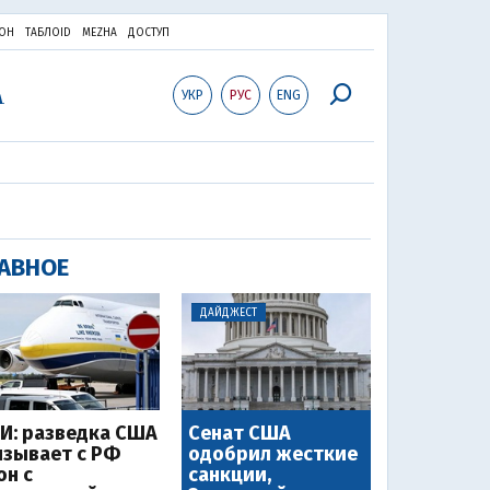
ОН
ТАБЛОID
MEZHA
ДОСТУП
УКР
РУС
ENG
АВНОЕ
ДАЙДЖЕСТ
И: разведка США
Сенат США
язывает с РФ
одобрил жесткие
он с
санкции,