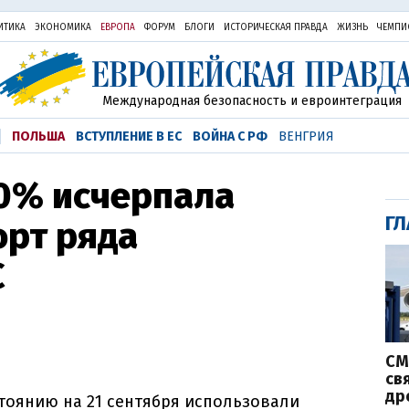
ИТИКА
ЭКОНОМИКА
ЕВРОПА
ФОРУМ
БЛОГИ
ИСТОРИЧЕСКАЯ ПРАВДА
ЖИЗНЬ
ЧЕМПИ
Международная безопасность и евроинтеграция
ПОЛЬША
ВСТУПЛЕНИЕ В ЕС
ВОЙНА С РФ
ВЕНГРИЯ
00% исчерпала
ГЛ
орт ряда
С
СМ
св
др
тоянию на 21 сентября использовали