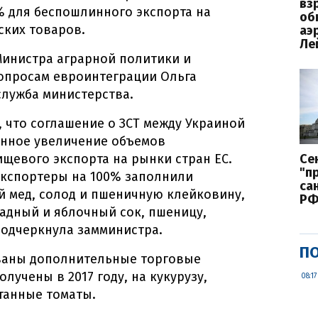
вз
% для беспошлинного экспорта на
об
ских товаров.
аэ
Ле
Министра аграрной политики и
опросам евроинтеграции Ольга
служба министерства.
 что соглашение о ЗСТ между Украиной
оянное увеличение объемов
ищевого экспорта на рынки стран ЕС.
Се
"п
экспортеры на 100% заполнили
са
 мед, солод и пшеничную клейковину,
Р
адный и яблочный сок, пшеницу,
 подчеркнула замминистра.
ПО
ованы дополнительные торговые
учены в 2017 году, на кукурузу,
08:17
танные томаты.