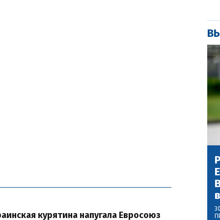
ВЫ
Р
В
3
раинская курятина напугала Евросоюз
П