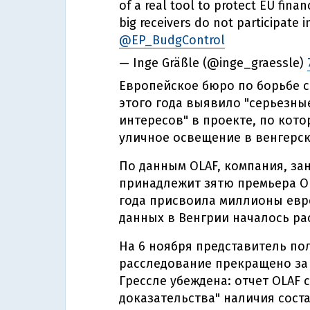
of a real tool to protect EU finan
big receivers do not participate 
@EP_BudgControl
— Inge Gräßle (@inge_graessle)
Европейское бюро по борьбе с
этого года выявило "серьезны
интересов" в проекте, по кот
уличное освещение в венгерски
По данным OLAF, компания, за
принадлежит зятю премьера Ор
года присвоила миллионы евро
данных в Венгрии началось ра
На 6 ноября представитель по
расследование прекращено за 
Грессле убеждена: отчет OLAF
доказательства" наличия сост