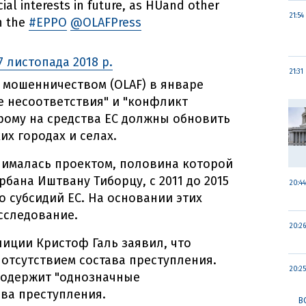
cial interests in future, as HUand other
21:54
in the
#EPPO
@OLAFPress
7 листопада 2018 р.
21:31
 мошенничеством (OLAF) в январе
е несоответствия" и "конфликт
орому на средства ЕС должны обновить
х городах и селах.
нималась проектом, половина которой
бана Иштвану Тиборцу, с 2011 до 2015
20:44
 субсидий ЕС. На основании этих
сследование.
20:26
лиции Кристоф Галь заявил, что
отсутствием состава преступления.
20:25
 содержит "однозначные
ава преступления.
В