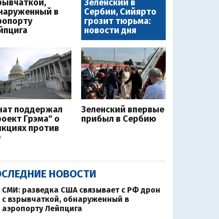
рывчаткой,
Зеленский в
наруженный в
Сербии, Сийярто
ропорту
грозит тюрьма:
йпцига
новости дня
нат поддержал
Зеленский впервые
роект Грэма" о
прибыл в Сербию
нкциях против
Ф
СЛЕДНИЕ НОВОСТИ
СМИ: разведка США связывает с РФ дрон
с взрывчаткой, обнаруженный в
аэропорту Лейпцига