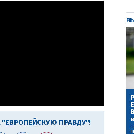
ВЫ
Р
В
 "ЕВРОПЕЙСКУЮ ПРАВДУ"!
3
П