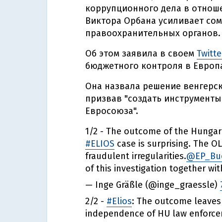
коррупционного дела в отнош
Виктора Орбана усиливает сом
правоохранительных органов.
Об этом заявила в своем
Twitt
бюджетного контроля в Европа
Она назвала решение венгерс
призвав "создать инструмент
Евросоюза".
1/2 - The outcome of the Hungari
#ELIOS
case is surprising. The O
fraudulent irregularities.
@EP_Bud
of this investigation together wi
— Inge Gräßle (@inge_graessle)
2/2 -
#Elios
: The outcome leaves
independence of HU law enforcem