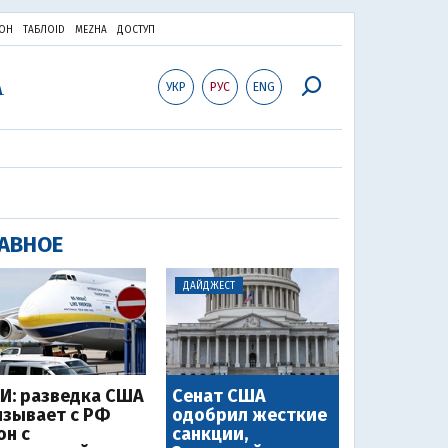
ОН
ТАБЛОID
MEZHA
ДОСТУП
УКР
РУС
ENG
АВНОЕ
ДАЙДЖЕСТ
И: разведка США
Сенат США
язывает с РФ
одобрил жесткие
он с
санкции,