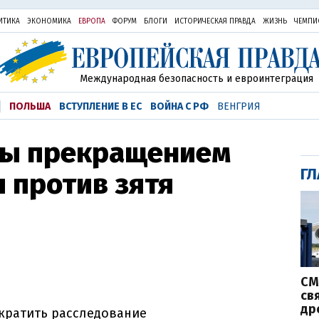
ИТИКА
ЭКОНОМИКА
ЕВРОПА
ФОРУМ
БЛОГИ
ИСТОРИЧЕСКАЯ ПРАВДА
ЖИЗНЬ
ЧЕМПИ
Международная безопасность и евроинтеграция
ПОЛЬША
ВСТУПЛЕНИЕ В ЕС
ВОЙНА С РФ
ВЕНГРИЯ
ны прекращением
ГЛ
 против зятя
СМ
св
др
кратить расследование