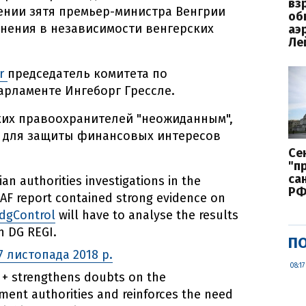
вз
ении зятя премьер-министра Венгрии
об
нения в независимости венгерских
аэ
Ле
er
председатель комитета по
рламенте Ингеборг Грессле.
ких правоохранителей "неожиданным",
ы для защиты финансовых интересов
Се
"п
са
an authorities investigations in the
Р
LAF report contained strong evidence on
gControl
will have to analyse the results
th DG REGI.
ПО
7 листопада 2018 р.
08:17
 + strengthens doubts on the
ent authorities and reinforces the need