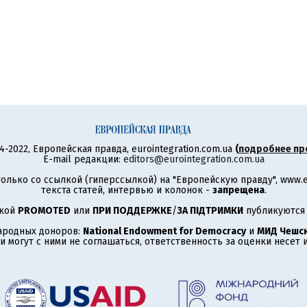
4-2022, Европейская правда, eurointegration.com.ua
(
подробнее пр
E-mail редакции:
editors@eurointegration.com.ua
олько со ссылкой (гиперссылкой) на "Европейскую правду", www.eu
текста статей, интервью и колонок -
запрещена
.
ткой
PROMOTED
или
ПРИ ПОДДЕРЖКЕ
/
ЗА ПІДТРИМКИ
публикуются 
ародных доноров:
National Endowment for Democracy
и
МИД Чешск
 могут с ними не соглашаться, ответственность за оценки несет