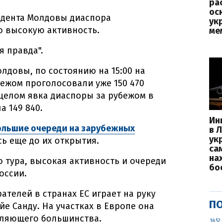
ра
ос
идента Молдовы диаспора
ук
о высокую активность.
ме
я правда".
довы, по состоянию на 15:00 на
бежом проголосовали уже 150 470
 целом явка диаспоры за рубежом в
а 149 840.
Ин
льшие очереди на зарубежных
в 
ук
сь еще до их открытия.
са
на
о тура, высокая активность и очереди
бо
оссии.
телей в странах ЕС играет на руку
ПО
е Санду. На участках в Европе она
вляющего большинства.
16:52