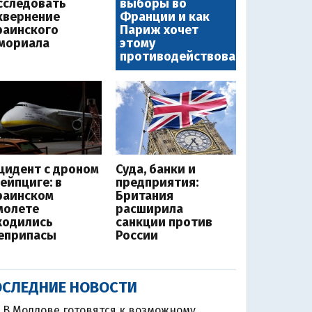
сследовать
выборы во
квернение
Франции и как
раинского
Париж хочет
мориала
этому
противодействовать
цидент с дроном
Суда, банки и
Лейпциге: в
предприятия:
раинском
Британия
молете
расширила
ходились
санкции против
еприпасы
России
СЛЕДНИЕ НОВОСТИ
В Молдове готовятся к возможному