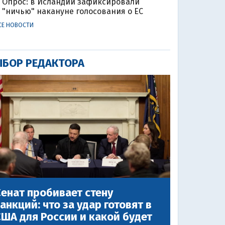
Опрос: в Исландии зафиксировали
"ничью" накануне голосования о ЕС
СЕ НОВОСТИ
БОР РЕДАКТОРА
енат пробивает стену
анкций: что за удар готовят в
ША для России и какой будет