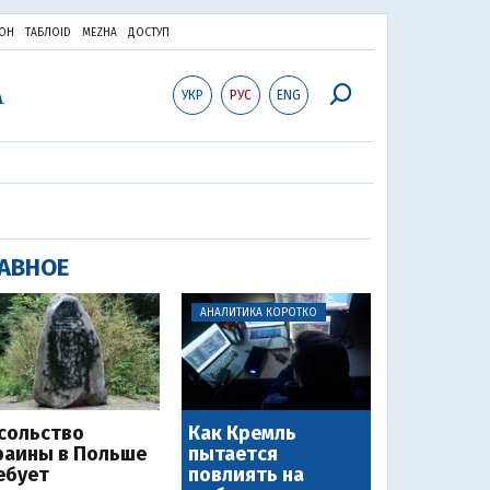
ОН
ТАБЛОID
MEZHA
ДОСТУП
УКР
РУС
ENG
АВНОЕ
АНАЛИТИКА КОРОТКО
сольство
Как Кремль
раины в Польше
пытается
ебует
повлиять на