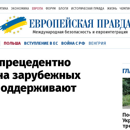
ИТИКА
ЭКОНОМИКА
ЕВРОПА
ФОРУМ
БЛОГИ
ИСТОРИЧЕСКАЯ ПРАВДА
ЖИЗНЬ
ЧЕМПИ
Международная безопасность и евроинтеграция
ПОЛЬША
ВСТУПЛЕНИЕ В ЕС
ВОЙНА С РФ
ВЕНГРИЯ
спрецедентно
ГЛ
 на зарубежных
 поддерживают
По
Ук
тр