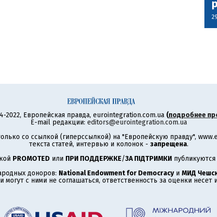
2
4-2022, Европейская правда, eurointegration.com.ua
(
подробнее пр
E-mail редакции:
editors@eurointegration.com.ua
олько со ссылкой (гиперссылкой) на "Европейскую правду", www.eu
текста статей, интервью и колонок -
запрещена
.
ткой
PROMOTED
или
ПРИ ПОДДЕРЖКЕ
/
ЗА ПІДТРИМКИ
публикуются 
ародных доноров:
National Endowment for Democracy
и
МИД Чешск
 могут с ними не соглашаться, ответственность за оценки несет