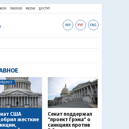
ПИОН
ТАБЛОID
MEZHA
ДОСТУП
УКР
РУС
ENG
АВНОЕ
АЙДЖЕСТ
енат США
Сенат поддержал
добрил жесткие
"проект Грэма" о
нкции,
санкциях против