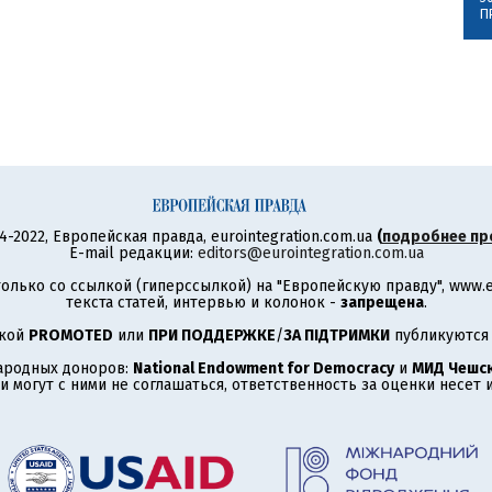
П
4-2022, Европейская правда, eurointegration.com.ua
(
подробнее пр
E-mail редакции:
editors@eurointegration.com.ua
олько со ссылкой (гиперссылкой) на "Европейскую правду", www.eu
текста статей, интервью и колонок -
запрещена
.
ткой
PROMOTED
или
ПРИ ПОДДЕРЖКЕ
/
ЗА ПІДТРИМКИ
публикуются 
ародных доноров:
National Endowment for Democracy
и
МИД Чешск
 могут с ними не соглашаться, ответственность за оценки несет