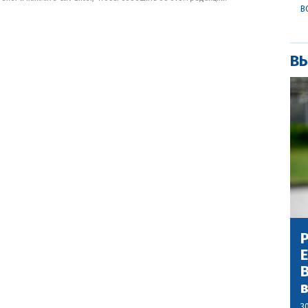
В
ВЫ
Р
В
3