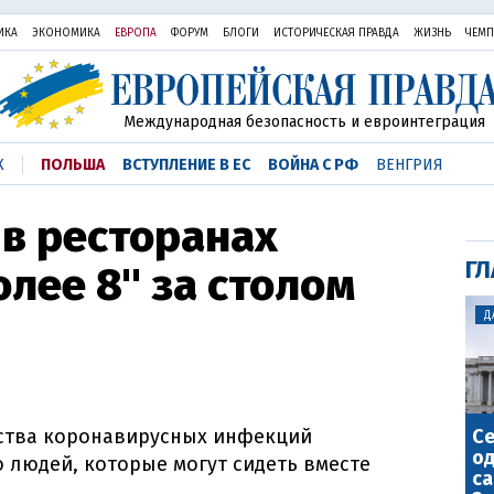
ИКА
ЭКОНОМИКА
ЕВРОПА
ФОРУМ
БЛОГИ
ИСТОРИЧЕСКАЯ ПРАВДА
ЖИЗНЬ
ЧЕМ
Международная безопасность и евроинтеграция
К
ПОЛЬША
ВСТУПЛЕНИЕ В ЕС
ВОЙНА С РФ
ВЕНГРИЯ
в ресторанах
ГЛ
олее 8" за столом
Д
С
ства коронавирусных инфекций
о
о людей, которые могут сидеть вместе
са
.