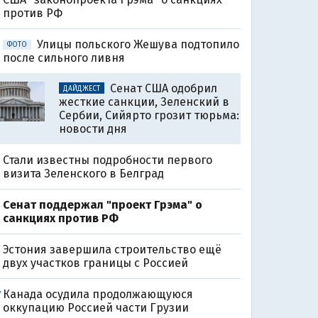
против РФ
Улицы польского Жешува подтопило
ФОТО
после сильного ливня
Сенат США одобрил
ДАЙДЖЕСТ
жесткие санкции, Зеленский в
Сербии, Сийярто грозит тюрьма:
новости дня
Стали известны подробности первого
визита Зеленского в Белград
Сенат поддержал "проект Грэма" о
санкциях против РФ
Эстония завершила строительство ещё
двух участков границы с Россией
Канада осудила продолжающуюся
7
оккупацию Россией части Грузии