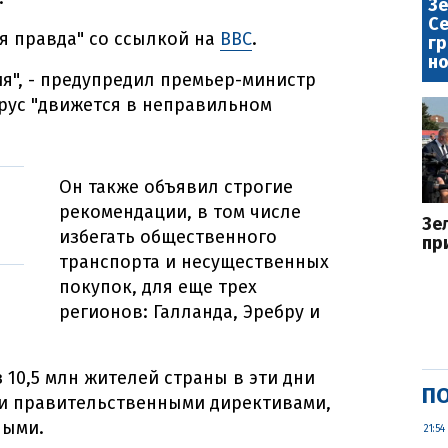
Зе
Се
я правда" со ссылкой на
BBC
.
гр
но
ия", - предупредил премьер-министр
ирус "движется в неправильном
Он также объявил строгие
рекомендации, в том числе
Зе
избегать общественного
пр
транспорта и несущественных
покупок, для еще трех
регионов: Галланда, Эребру и
з 10,5 млн жителей страны в эти дни
ПО
ми правительственными директивами,
ными.
21:54