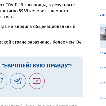
т COVID-19 с пятницы, в результате
достигло 5969 человек - намного
21:31
рствах.
когда не вводила общенациональный
вской стране заразились более чем 134
20:44
 "ЕВРОПЕЙСКУЮ ПРАВДУ"!
20:26
20:25
20:0
кст и нажмите Ctrl+Enter, чтобы сообщить об этом редакции.