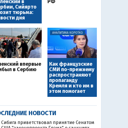
ленский в
РФ
рбии, Сийярто
озит тюрьма:
вости дня
АНАЛИТИКА КОРОТКО
ленский впервые
Как французские
ибыл в Сербию
СМИ по-прежнему
распространяют
пропаганду
Кремля и кто им в
этом помогает
СЛЕДНИЕ НОВОСТИ
Сибига приветствовал принятие Сенатом
США "законопроекта Грэма" о санкциях