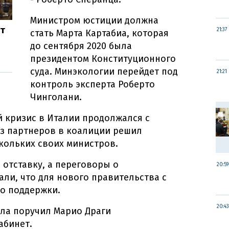
Министром юстиции должна
ет
21:37
стать Марта Картабиа, которая
до сентября 2020 была
президентом Конституционного
суда. Минэкологии перейдет под
21:21
контроль эксперта Роберто
Чинголани.
 кризис в Италии продолжался с
из партнеров в коалиции решил
кольких своих министров.
 отставку, а переговоры о
20:59
али, что для нового правительства с
о поддержки.
20:43
лла поручил Марио Драги
абинет.