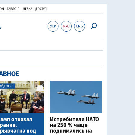
ОН
ТАБЛОID
MEZHA
ДОСТУП
УКР
РУС
ENG
АВНОЕ
АЙДЖЕСТ
амп отказал
Истребители НАТО
раине,
на 250 % чаще
рывчатка под
поднимались на