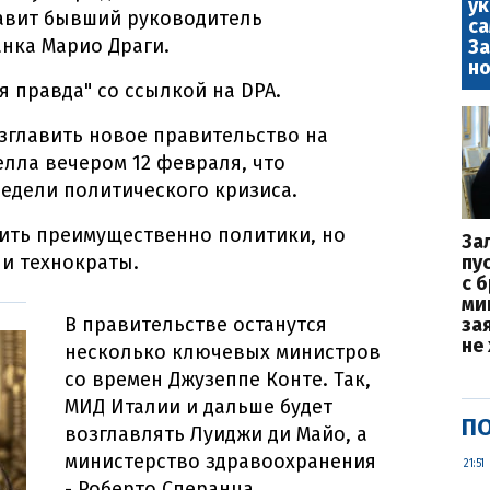
у
лавит бывший руководитель
са
нка Марио Драги.
За
но
я правда" со ссылкой на DPA.
озглавить новое правительство на
елла вечером 12 февраля, что
едели политического кризиса.
ить преимущественно политики, но
За
 и технократы.
пу
с 
ми
В правительстве останутся
за
не
несколько ключевых министров
со времен Джузеппе Конте. Так,
МИД Италии и дальше будет
ПО
возглавлять Луиджи ди Майо, а
министерство здравоохранения
21:51
- Роберто Сперанца.