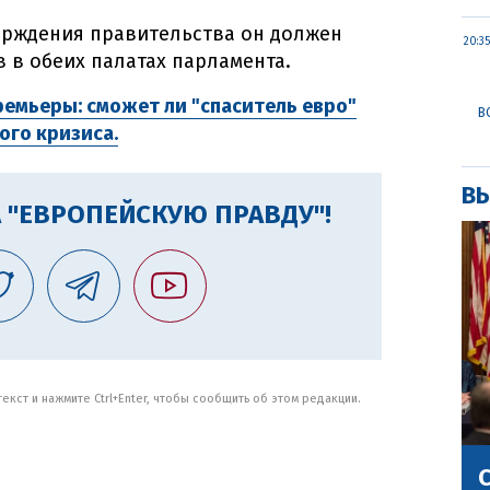
ерждения правительства он должен
20:35
 в обеих палатах парламента.
емьеры: сможет ли "спаситель евро"
В
ого кризиса.
ВЫ
 "ЕВРОПЕЙСКУЮ ПРАВДУ"!
кст и нажмите Ctrl+Enter, чтобы сообщить об этом редакции.
С