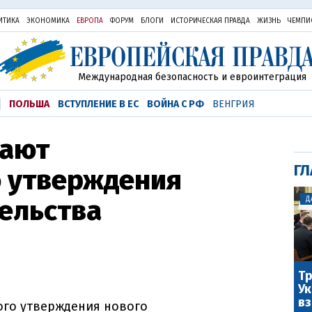
ИТИКА
ЭКОНОМИКА
ЕВРОПА
ФОРУМ
БЛОГИ
ИСТОРИЧЕСКАЯ ПРАВДА
ЖИЗНЬ
ЧЕМПИ
Международная безопасность и евроинтеграция
ПОЛЬША
ВСТУПЛЕНИЕ В ЕС
ВОЙНА С РФ
ВЕНГРИЯ
дают
ГЛ
 утверждения
ельства
Д
Тр
Ук
вз
го утверждения нового