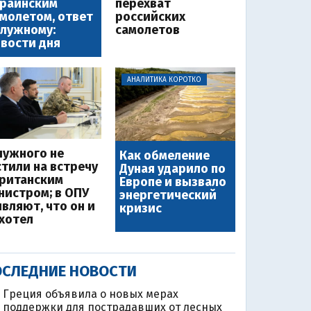
краинским
перехват
молетом, ответ
российских
лужному:
самолетов
вости дня
АНАЛИТИКА КОРОТКО
лужного не
Как обмеление
стили на встречу
Дуная ударило по
британским
Европе и вызвало
нистром; в ОПУ
энергетический
являют, что он и
кризис
 хотел
СЛЕДНИЕ НОВОСТИ
Греция объявила о новых мерах
поддержки для пострадавших от лесных