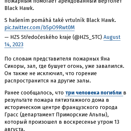
пожарным помогает арендованный вертолет
Black Hawk.
S hašením pomáhá také vrtulník Black Hawk.
pic.twitter.com/b5pO9Rwt0M
— HZS Středočeského kraje (@HZS_STC)
August
14, 2023
По словам представителя пожарных Яна
Сикоры, зал, где бушует огонь, уже завалился.
Он также не исключил, что горение
распространится на другие залы.
Ранее сообщалось, что
три человека погибли
в
результате пожара пятиэтажного дома в
историческом центре французского города
Грасс (департамент Приморские Альпы),
который произошел в воскресенье утром 13
августа.