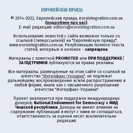
© 2014-2022, Европейская правда, eurointegration.com.ua
(
подробнее про нас
)
.
E-mail редакции:
editors@eurointegration.com.ua
Использование новостей с сайта возможно только со
ссылкой (гиперссылкой) на "Европейскую правду",
www.eurointegration.com.ua. Републикация полного текста
статей, интервью и колонок -
запрещена
.
Материалы с пометкой
PROMOTED
или
ПРИ ПОДДЕРЖКЕ
/
ЗА ПІДТРИМКИ
публикуются на правах рекламы.
Все материалы, размещенные на этом сайте со ссылкой на
агентство
"Интерфакс-Украина"
, не подлежат
дальнейшему воспроизведению и/или распространению в
любой форме, иначе как с письменного разрешения
агентства "Интерфакс-Украина".
Проект реализуется при поддержке международных
доноров:
National Endowment for Democracy
и
МИД
Чешской республики
. Доноры не имеют влияния на
содержание публикаций и могут с ними не соглашаться,
ответственность за оценки несет исключительно
редакция.