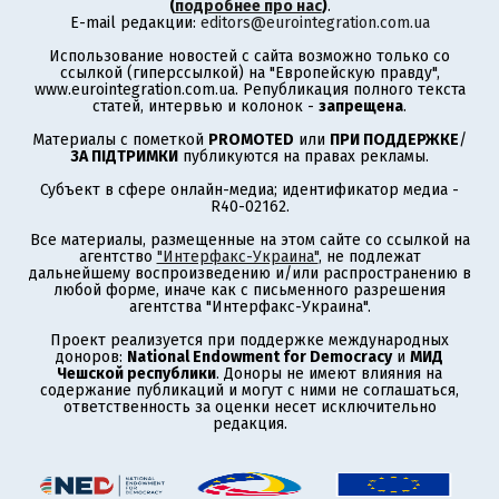
(
подробнее про нас
)
.
E-mail редакции:
editors@eurointegration.com.ua
Использование новостей с сайта возможно только со
ссылкой (гиперссылкой) на "Европейскую правду",
www.eurointegration.com.ua. Републикация полного текста
статей, интервью и колонок -
запрещена
.
Материалы с пометкой
PROMOTED
или
ПРИ ПОДДЕРЖКЕ
/
ЗА ПІДТРИМКИ
публикуются на правах рекламы.
Субъект в сфере онлайн-медиа; идентификатор медиа -
R40-02162.
Все материалы, размещенные на этом сайте со ссылкой на
агентство
"Интерфакс-Украина"
, не подлежат
дальнейшему воспроизведению и/или распространению в
любой форме, иначе как с письменного разрешения
агентства "Интерфакс-Украина".
Проект реализуется при поддержке международных
доноров:
National Endowment for Democracy
и
МИД
Чешской республики
. Доноры не имеют влияния на
содержание публикаций и могут с ними не соглашаться,
ответственность за оценки несет исключительно
редакция.