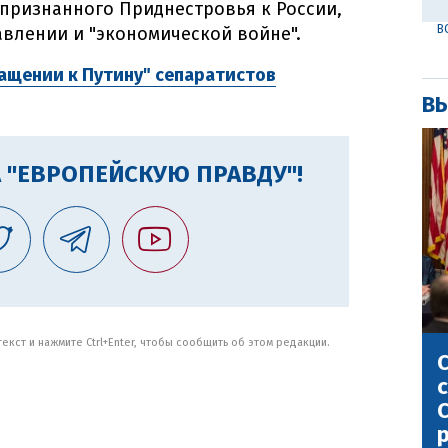
епризнанного Приднестровья к России,
В
авлении и "экономической войне".
ращении к Путину" сепаратистов
ВЫ
 "ЕВРОПЕЙСКУЮ ПРАВДУ"!
кст и нажмите Ctrl+Enter, чтобы сообщить об этом редакции.
С
с
С