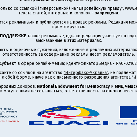
олько со ссылкой (гиперссылкой) на "Европейскую правду", www.eu
текста статей, интервью и колонок -
запрещена
.
тся рекламными и публикуются на правах рекламы. Редакция може
промотируются.
 ПОДДЕРЖКЕ
также рекламные, однако редакция участвует в подго
высказанные в этих материалах.
акты и оценочные суждения, изложенные в рекламных материалах
ответственность за содержание рекламы несет рекламодатель.
Субъект в сфере онлайн-медиа; идентификатор медиа - R40-02162
сайте со ссылкой на агентство
"Интерфакс-Украина"
, не подлежа
 любой форме, иначе как с письменного разрешения агентства "И
ародных доноров:
National Endowment for Democracy
и
МИД Чешск
 могут с ними не соглашаться, ответственность за оценки несет