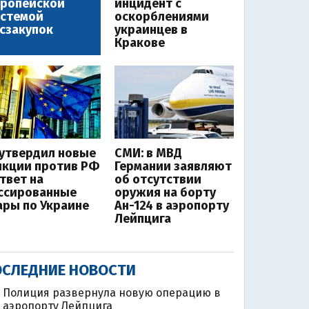
вропейской
инцидент с
истемой
оскорблениями
сзакупок
украинцев в
Кракове
 утвердил новые
СМИ: в МВД
нкции против РФ
Германии заявляют
ответ на
об отсутствии
ссированные
оружия на борту
ары по Украине
Ан-124 в аэропорту
Лейпцига
СЛЕДНИЕ НОВОСТИ
Полиция развернула новую операцию в
аэропорту Лейпцига