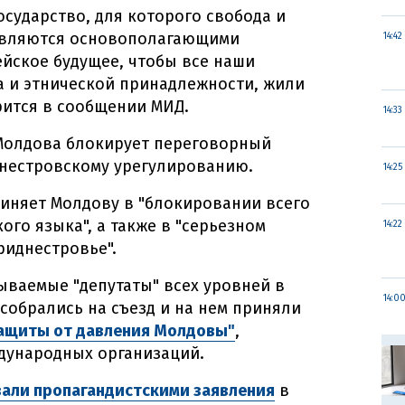
осударство, для которого свобода и
являются основополагающими
14:42
йское будущее, чтобы все наши
а и этнической принадлежности, жили
рится в сообщении МИД.
14:33
 Молдова блокирует переговорный
днестровскому урегулированию.
14:25
иняет Молдову в "блокировании всего
ого языка", а также в "серьезном
14:22
риднестровье".
ываемые "депутаты" всех уровней в
14:0
обрались на съезд и на нем приняли
ащиты от давления Молдовы"
,
дународных организаций.
али пропагандистскими заявления
в