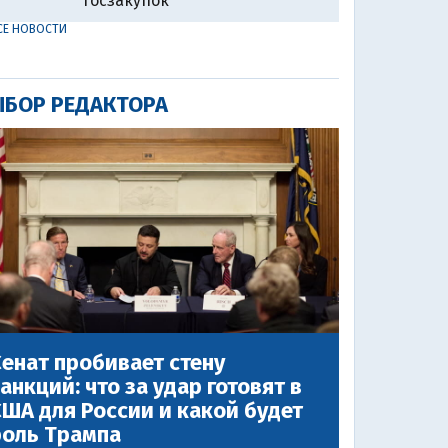
госзакупок
СЕ НОВОСТИ
БОР РЕДАКТОРА
енат пробивает стену
анкций: что за удар готовят в
ША для России и какой будет
роль Трампа