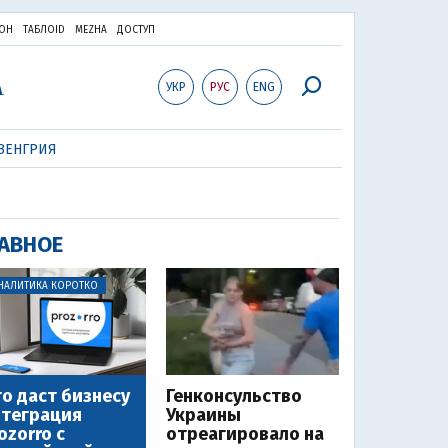
ОН
ТАБЛОID
MEZHA
ДОСТУП
УКР
РУС
ENG
ВЕНГРИЯ
АВНОЕ
НАЛИТИКА КОРОТКО
о даст бизнесу
Генконсульство
теграция
Украины
ozorro с
отреагировало на