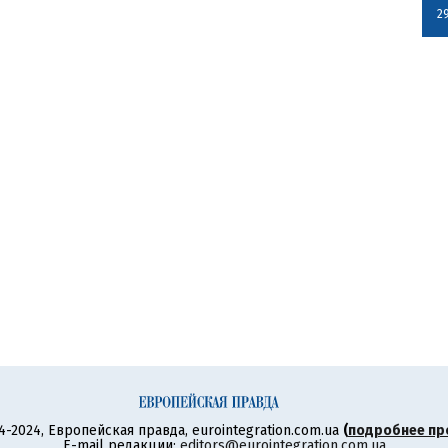
2
4-2024, Европейская правда, eurointegration.com.ua
(
подробнее пр
E-mail редакции:
editors@eurointegration.com.ua