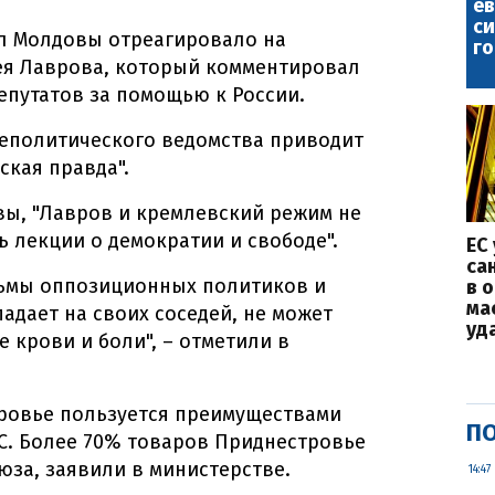
е
с
л Молдовы отреагировало на
го
ея Лаврова, который комментировал
путатов за помощью к России.
еполитического ведомства приводит
ская правда".
вы, "Лавров и кремлевский режим не
ь лекции о демократии и свободе".
ЕС
са
рьмы оппозиционных политиков и
в 
ма
адает на своих соседей, не может
уд
 крови и боли", – отметили в
тровье пользуется преимуществами
ПО
С. Более 70% товаров Приднестровье
юза, заявили в министерстве.
14:47