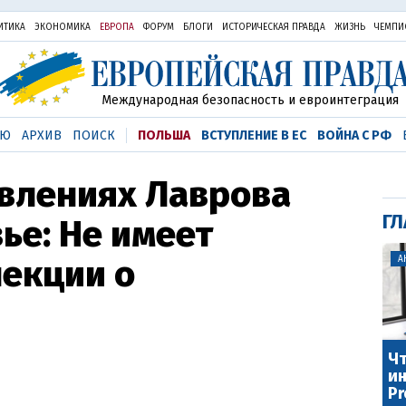
ИТИКА
ЭКОНОМИКА
ЕВРОПА
ФОРУМ
БЛОГИ
ИСТОРИЧЕСКАЯ ПРАВДА
ЖИЗНЬ
ЧЕМПИ
Международная безопасность и евроинтеграция
ЬЮ
АРХИВ
ПОИСК
ПОЛЬША
ВСТУПЛЕНИЕ В ЕС
ВОЙНА С РФ
явлениях Лаврова
ГЛ
ье: Не имеет
лекции о
А
Чт
ин
Pr