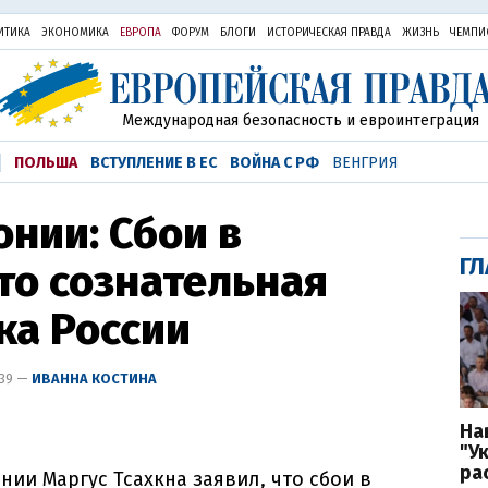
ИТИКА
ЭКОНОМИКА
ЕВРОПА
ФОРУМ
БЛОГИ
ИСТОРИЧЕСКАЯ ПРАВДА
ЖИЗНЬ
ЧЕМПИ
Международная безопасность и евроинтеграция
ПОЛЬША
ВСТУПЛЕНИЕ В ЕС
ВОЙНА С РФ
ВЕНГРИЯ
онии: Сбои в
ГЛ
это сознательная
ка России
:39 —
ИВАННА КОСТИНА
На
"У
ра
ии Маргус Тсахкна заявил, что сбои в