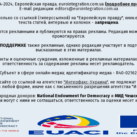
4-2024, Европейская правда, eurointegration.com.ua
(
подробнее пр
E-mail редакции:
editors@eurointegration.com.ua
олько со ссылкой (гиперссылкой) на "Европейскую правду", www.eu
текста статей, интервью и колонок -
запрещена
.
тся рекламными и публикуются на правах рекламы. Редакция може
промотируются.
 ПОДДЕРЖКЕ
также рекламные, однако редакция участвует в подго
высказанные в этих материалах.
акты и оценочные суждения, изложенные в рекламных материалах
ответственность за содержание рекламы несет рекламодатель.
Субъект в сфере онлайн-медиа; идентификатор медиа - R40-02162
сайте со ссылкой на агентство
"Интерфакс-Украина"
, не подлежа
 любой форме, иначе как с письменного разрешения агентства "И
ародных доноров:
National Endowment for Democracy
и
МИД Чешск
 могут с ними не соглашаться, ответственность за оценки несет