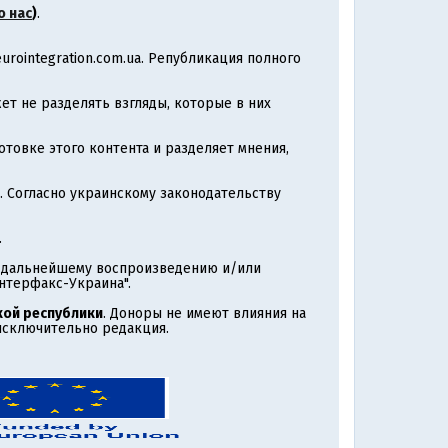
о нас
)
.
rointegration.com.ua. Републикация полного
т не разделять взгляды, которые в них
товке этого контента и разделяет мнения,
. Согласно украинскому законодательству
.
т дальнейшему воспроизведению и/или
нтерфакс-Украина".
ой республики
. Доноры не имеют влияния на
 исключительно редакция.