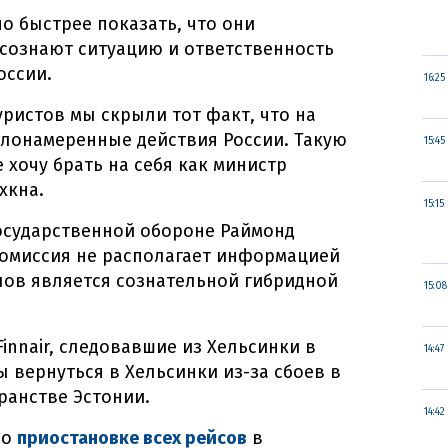
о быстрее показать, что они
сознают ситуацию и ответственность
оссии.
16:25
уристов мы скрыли тот факт, что на
лонамеренные действия России. Такую
15:45
е хочу брать на себя как министр
хкна.
15:15
осударственной обороне Раймонд
комиссия не располагает информацией
алов является сознательной гибридной
15:08
innair, следовавшие из Хельсинки в
14:47
 вернуться в Хельсинки из-за сбоев в
ранстве Эстонии.
14:42
 о
приостановке всех рейсов
в