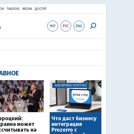
ОН
ТАБЛОID
MEZHA
ДОСТУП
УКР
РУС
ENG
АВНОЕ
АНАЛИТИКА КОРОТКО
вроцкий:
Что даст бизнесу
краина может
интеграция
ссчитывать на
Prozorro с