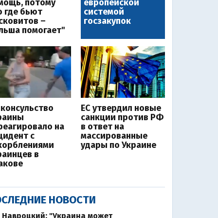
мощь, потому
европейской
о где бьют
системой
сковитов –
госзакупок
льша помогает"
нконсульство
ЕС утвердил новые
раины
санкции против РФ
реагировало на
в ответ на
цидент с
массированные
корблениями
удары по Украине
раинцев в
акове
СЛЕДНИЕ НОВОСТИ
Навроцкий: "Украина может