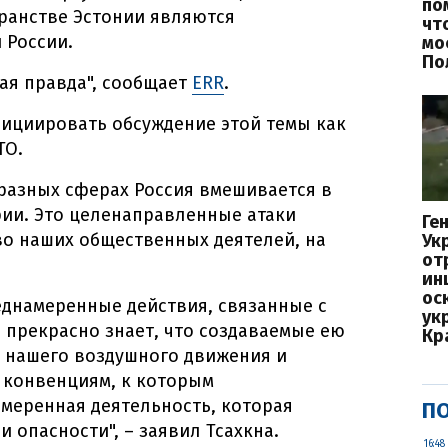
по
ранстве Эстонии являются
чт
 России.
мо
По
кая правда", сообщает
ERR
.
нициировать обсуждение этой темы как
ТО.
 разных сферах Россия вмешивается в
рии. Это целенаправленные атаки
Ге
во наших общественных деятелей, на
Ук
от
ин
ос
еднамеренные действия, связанные с
ук
я прекрасно знает, что создаваемые ею
Кр
я нашего воздушного движения и
конвенциям, к которым
амеренная деятельность, которая
ПО
 опасности", – заявил Тсахкна.
16:48