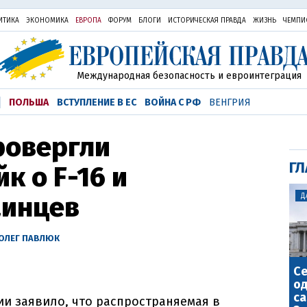
ИТИКА
ЭКОНОМИКА
ЕВРОПА
ФОРУМ
БЛОГИ
ИСТОРИЧЕСКАЯ ПРАВДА
ЖИЗНЬ
ЧЕМПИ
Международная безопасность и евроинтеграция
ПОЛЬША
ВСТУПЛЕНИЕ В ЕС
ВОЙНА С РФ
ВЕНГРИЯ
ровергли
ГЛ
к о F-16 и
аинцев
Д
ОЛЕГ ПАВЛЮК
С
о
са
и заявило, что распространяемая в