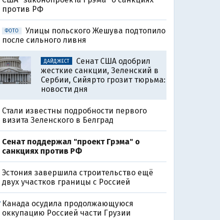
против РФ
Улицы польского Жешува подтопило
ФОТО
после сильного ливня
Сенат США одобрил
ДАЙДЖЕСТ
жесткие санкции, Зеленский в
Сербии, Сийярто грозит тюрьма:
новости дня
Стали известны подробности первого
визита Зеленского в Белград
Сенат поддержал "проект Грэма" о
санкциях против РФ
Эстония завершила строительство ещё
двух участков границы с Россией
Канада осудила продолжающуюся
7
оккупацию Россией части Грузии