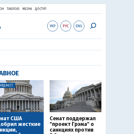
ОН
ТАБЛОID
MEZHA
ДОСТУП
УКР
РУС
ENG
АВНОЕ
АЙДЖЕСТ
енат США
Сенат поддержал
добрил жесткие
"проект Грэма" о
нкции,
санкциях против