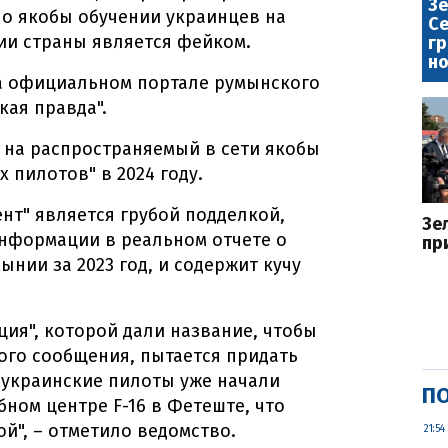
Зе
 о якобы обучении украинцев на
Се
рии страны является фейком.
гр
но
 официальном портале румынского
ая правда".
 на распространяемый в сети якобы
х пилотов" в 2024 году.
нт" является грубой подделкой,
Зе
информации в реальном отчете о
пр
нии за 2023 год, и содержит кучу
ция", которой дали название, чтобы
ого сообщения, пытается придать
о украинские пилоты уже начали
ПО
ном центре F-16 в Фетеште, что
й", – отметило ведомство.
21:54