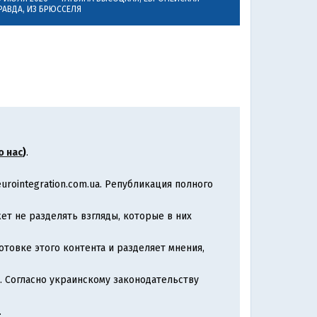
РАВДА, ИЗ БРЮССЕЛЯ
о нас
)
.
rointegration.com.ua. Републикация полного
т не разделять взгляды, которые в них
товке этого контента и разделяет мнения,
. Согласно украинскому законодательству
.