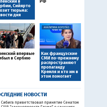
ленский в
РФ
рбии, Сийярто
озит тюрьма:
вости дня
АНАЛИТИКА КОРОТКО
ленский впервые
Как французские
ибыл в Сербию
СМИ по-прежнему
распространяют
пропаганду
Кремля и кто им в
этом помогает
СЛЕДНИЕ НОВОСТИ
Сибига приветствовал принятие Сенатом
США "законопроекта Грэма" о санкциях