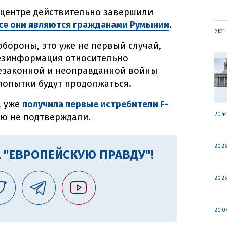
 центре действительно завершили
се они являются гражданами Румынии
.
21:31
бороны, это уже не первый случай,
дезинформация относительно
 незаконной и неоправданной войны
попытки будут продолжаться.
а уже
получила первые истребители F-
ю не подтверждали.
20:44
20:26
 "ЕВРОПЕЙСКУЮ ПРАВДУ"!
20:25
20:0