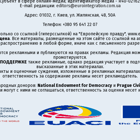
Субъект в сфере онлайн-медиа; идентификатор медиа - R40-02162
E-mail редакции:
editors@eurointegration.com.ua
Адрес: 01032, г. Киев, ул. Жилянская, 48, 50А
Телефон: +380 95 641 22 07
олько со ссылкой (гиперссылкой) на "Европейскую правду", www.eu
щена
. Все материалы, размещенные на этом сайте со ссылкой на 
аспространению в любой форме, иначе как с письменного разре
тся рекламными и публикуются на правах рекламы. Редакция може
промотируются.
 ПОДДЕРЖКЕ
также рекламные, однако редакция участвует в подго
высказанные в этих материалах.
акты и оценочные суждения, изложенные в рекламных материалах
ответственность за содержание рекламы несет рекламодатель.
ародных доноров:
National Endowment for Democracy
и
Prague Civi
 могут с ними не соглашаться, ответственность за оценки несет