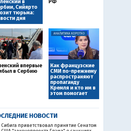
ленский в
РФ
рбии, Сийярто
озит тюрьма:
вости дня
АНАЛИТИКА КОРОТКО
ленский впервые
Как французские
ибыл в Сербию
СМИ по-прежнему
распространяют
пропаганду
Кремля и кто им в
этом помогает
СЛЕДНИЕ НОВОСТИ
Сибига приветствовал принятие Сенатом
США "законопроекта Грэма" о санкциях