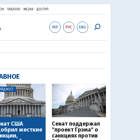
ОН
ТАБЛОID
MEZHA
ДОСТУП
УКР
РУС
ENG
АВНОЕ
АЙДЖЕСТ
енат США
Сенат поддержал
добрил жесткие
"проект Грэма" о
нкции,
санкциях против