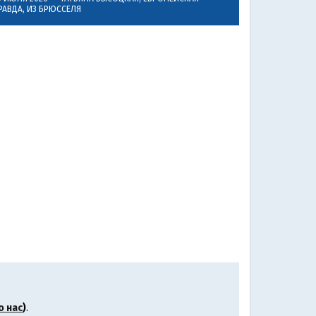
РАВДА, ИЗ БРЮССЕЛЯ
о нас
)
.