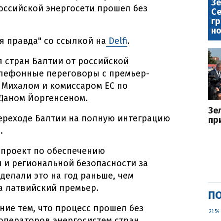
Зе
оссийской энергосети прошел без
Се
гр
но
я правда" со ссылкой на
Delfi
.
я стран Балтии от российской
елефонные переговоры с премьер-
 Михалом и комиссаром ЕС по
 Даном Йоргенсеном.
Зе
переходе Балтии на полную интеграцию
пр
.
 проект по обеспечению
 и региональной безопасности за
делали это на год раньше, чем
а латвийский премьер.
ПО
ие тем, что процесс прошел без
21:54
операторов энергосистем стран