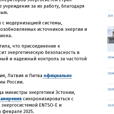
 учреждения за их работу, благодаря
ным.
21:31
 с модернизацией системы,
озобновляемых источников энергии и
иона.
ила, что присоединение к
ит энергетическую безопасность в
мый и надежный контроль за частотой
20:44
20:26
ия, Латвия и Литва
официально
мы России.
20:25
да министры энергетики Эстонии,
намерения
синхронизироваться с
 энергосистемой ENTSO-E и
20:0
в феврале 2025.