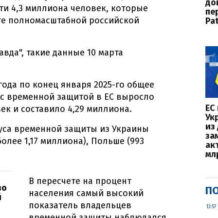
до
и 4,3 миллиона человек, которые
пе
ате полномасштабной российской
Pat
вда", такие данные 10 марта
 года по конец января 2025-го общее
 с временной защитой в ЕС выросло
ЕС
век и составило 4,29 миллиона.
Ук
из
туса временной защиты из Украины
за
более 1,17 миллиона), Польше (993
ак
мл
В пересчете на процент
во
ПО
населения самый высокий
й
показатель владельцев
13:57
временной защиты наблюдался