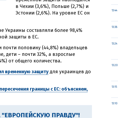
в Чехии (3,6%), Польше (2,7%) и
13:44
Эстонии (2,6%). На уровне ЕС он
13:38
е Украины составляли более 98,4%
ой защиты в ЕС.
13:24
 почти половину (44,8%) владельцев
, дети – почти 32%, а взрослые
4%) от общего количества.
13:20
ил временную защиту
для украинцев до
13:15
пересечения границы с ЕС: объясняем,
13:10
 "ЕВРОПЕЙСКУЮ ПРАВДУ"!