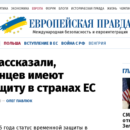
ИТИКА
ЭКОНОМИКА
ЕВРОПА
ФОРУМ
БЛОГИ
ИСТОРИЧЕСКАЯ ПРАВДА
ЖИЗНЬ
ЧЕМПИ
Международная безопасность и евроинтеграция
ПОЛЬША
ВСТУПЛЕНИЕ В ЕС
ВОЙНА С РФ
ВЕНГРИЯ
ассказали,
ГЛ
инцев имеют
иту в странах ЕС
00 —
ОЛЕГ ПАВЛЮК
СМ
от
Зе
5 года статус временной защиты в