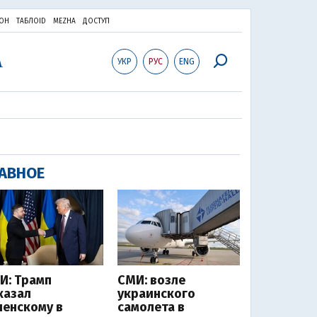
ОН
ТАБЛОID
MEZHA
ДОСТУП
УКР
РУС
ENG
АВНОЕ
И: Трамп
СМИ: возле
казал
украинского
ленскому в
самолета в