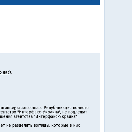
о нас
)
.
.
rointegration.com.ua. Републикация полного
агентство
"Интерфакс-Украина"
, не подлежат
шения агентства "Интерфакс-Украина".
т не разделять взгляды, которые в них