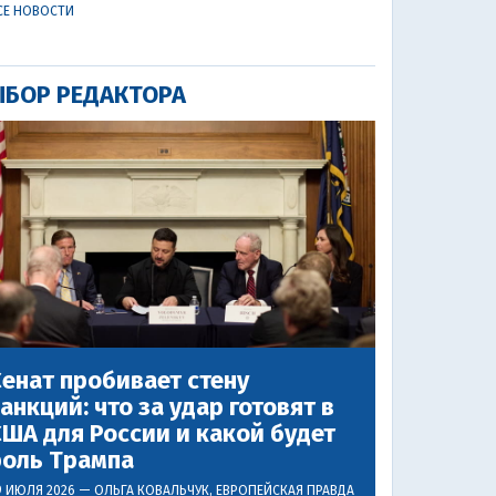
СЕ НОВОСТИ
БОР РЕДАКТОРА
енат пробивает стену
анкций: что за удар готовят в
ША для России и какой будет
роль Трампа
9 ИЮЛЯ 2026 —
ОЛЬГА КОВАЛЬЧУК
, ЕВРОПЕЙСКАЯ ПРАВДА