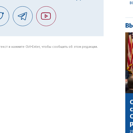
В
ВЫ
кст и нажмите Ctrl+Enter, чтобы сообщить об этом редакции.
С
с
С
2