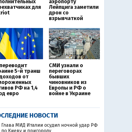
полнительных
аэропорту
рехватчиках для
Лейпцига заметили
riot
дрон со
взрывчаткой
 переводит
СМИ узнали о
раине 5-й транш
переговорах
 доходов от
бывших
мороженных
чиновников из
тивов РФ на 1,4
Европы и РФ о
рд евро
войне в Украине
СЛЕДНИЕ НОВОСТИ
Глава МИД Италии осудил ночной удар РФ
по Киеву и пригороду