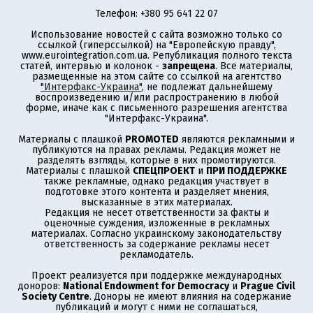
Телефон: +380 95 641 22 07
Использование новостей с сайта возможно только со
ссылкой (гиперссылкой) на "Европейскую правду",
www.eurointegration.com.ua. Републикация полного текста
статей, интервью и колонок -
запрещена
. Все материалы,
размещенные на этом сайте со ссылкой на агентство
"Интерфакс-Украина"
, не подлежат дальнейшему
воспроизведению и/или распространению в любой
форме, иначе как с письменного разрешения агентства
"Интерфакс-Украина".
Материалы с плашкой
PROMOTED
являются рекламными и
публикуются на правах рекламы. Редакция может не
разделять взгляды, которые в них промотируются.
Материалы с плашкой
СПЕЦПРОЕКТ
и
ПРИ ПОДДЕРЖКЕ
также рекламные, однако редакция участвует в
подготовке этого контента и разделяет мнения,
высказанные в этих материалах.
Редакция не несет ответственности за факты и
оценочные суждения, изложенные в рекламных
материалах. Согласно украинскому законодательству
ответственность за содержание рекламы несет
рекламодатель.
Проект реализуется при поддержке международных
доноров:
National Endowment for Democracy
и
Prague Civil
Society Centre
. Доноры не имеют влияния на содержание
публикаций и могут с ними не соглашаться,