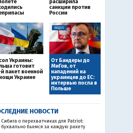
молете
расширила
ходились
санкции против
еприпасы
России
ВИДЕО
сол Украины:
От Бандеры до
льша готовит
МиГов, от
-й пакет военной
нападений на
мощи Украине
украинцев до ЕС:
интервью посла в
Польше
СЛЕДНИЕ НОВОСТИ
Сибига о перехватчиках для Patriot:
буквально бьемся за каждую ракету