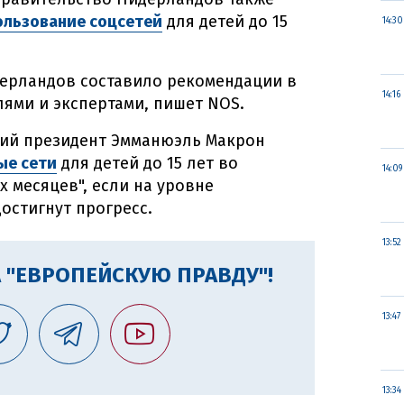
ользование соцсетей
для детей до 15
14:30
ерландов составило рекомендации в
14:16
лями и экспертами, пишет NOS.
ий президент Эмманюэль Макрон
ые сети
для детей до 15 лет во
14:09
 месяцев", если на уровне
остигнут прогресс.
13:52
 "ЕВРОПЕЙСКУЮ ПРАВДУ"!
13:47
13:34