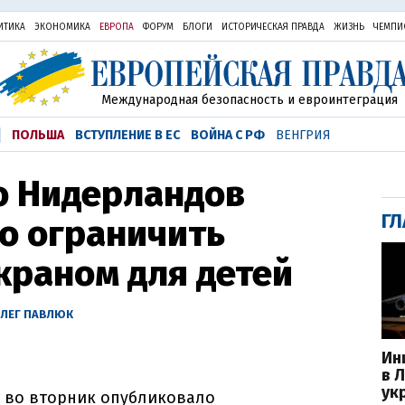
ИТИКА
ЭКОНОМИКА
ЕВРОПА
ФОРУМ
БЛОГИ
ИСТОРИЧЕСКАЯ ПРАВДА
ЖИЗНЬ
ЧЕМПИ
Международная безопасность и евроинтеграция
ПОЛЬША
ВСТУПЛЕНИЕ В ЕС
ВОЙНА С РФ
ВЕНГРИЯ
о Нидерландов
ГЛ
о ограничить
краном для детей
ЛЕГ ПАВЛЮК
Ин
в 
ук
 во вторник опубликовало