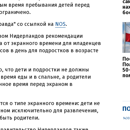
са
рым время пребывания детей перед
на
ограничено.
бо
равда" со ссылкой на
NOS
.
вом Нидерландов рекомендации
а от экранного времени для младенцев
сов в день для подростков в возрасте
По
По
о, что дети и подростки не должны
50
по
время еды и в спальне, а родители
нное время перед экраном в
тся о типе экранного времени: дети не
ПО
аном исключительно для развлечения,
 быть родители.
14:30
правительство Нидерландов также