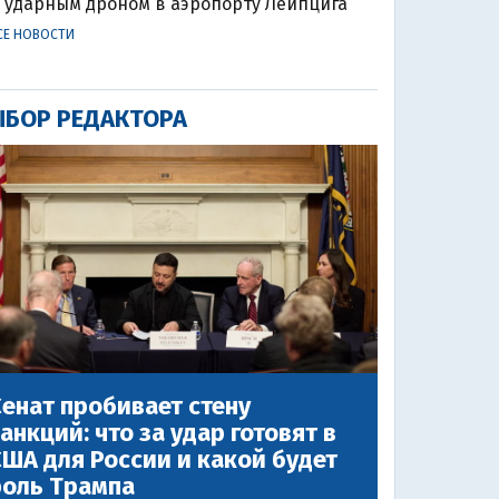
ударным дроном в аэропорту Лейпцига
СЕ НОВОСТИ
БОР РЕДАКТОРА
енат пробивает стену
анкций: что за удар готовят в
ША для России и какой будет
роль Трампа