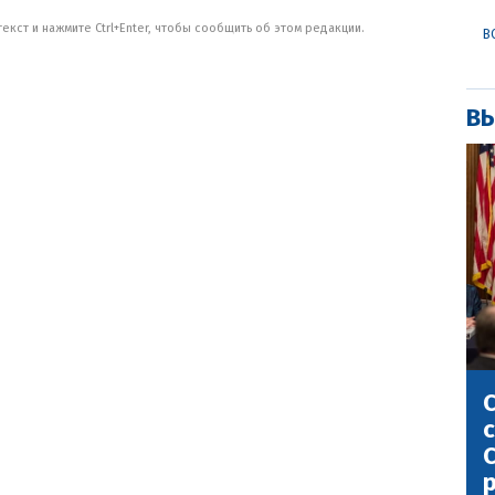
кст и нажмите Ctrl+Enter, чтобы сообщить об этом редакции.
В
ВЫ
С
с
С