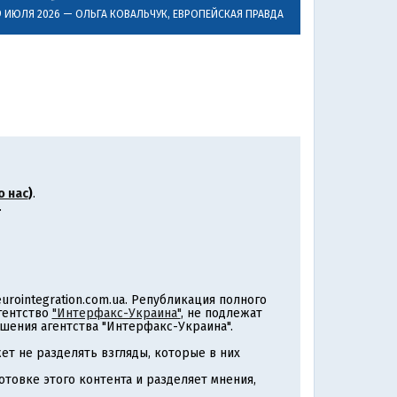
9 ИЮЛЯ 2026 —
ОЛЬГА КОВАЛЬЧУК
, ЕВРОПЕЙСКАЯ ПРАВДА
о нас
)
.
.
rointegration.com.ua. Републикация полного
агентство
"Интерфакс-Украина"
, не подлежат
шения агентства "Интерфакс-Украина".
т не разделять взгляды, которые в них
товке этого контента и разделяет мнения,