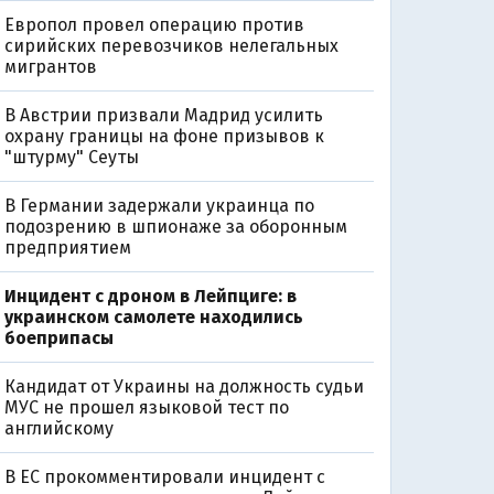
Европол провел операцию против
сирийских перевозчиков нелегальных
мигрантов
В Австрии призвали Мадрид усилить
охрану границы на фоне призывов к
"штурму" Сеуты
В Германии задержали украинца по
подозрению в шпионаже за оборонным
предприятием
Инцидент с дроном в Лейпциге: в
украинском самолете находились
боеприпасы
Кандидат от Украины на должность судьи
МУС не прошел языковой тест по
английскому
В ЕС прокомментировали инцидент с