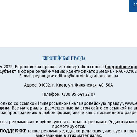
2
4-2025, Европейская правда, eurointegration.com.ua
(
подробнее пр
Субъект в сфере онлайн-медиа; идентификатор медиа - R40-02162
E-mail редакции:
editors@eurointegration.com.ua
Адрес: 01032, г. Киев, ул. Жилянская, 48, 50А
Телефон: +380 95 641 22 07
олько со ссылкой (гиперссылкой) на "Европейскую правду", www.eu
щена
. Все материалы, размещенные на этом сайте со ссылкой на 
аспространению в любой форме, иначе как с письменного разре
тся рекламными и публикуются на правах рекламы. Редакция може
промотируются.
 ПОДДЕРЖКЕ
также рекламные, однако редакция участвует в подго
высказанные в этих материалах.