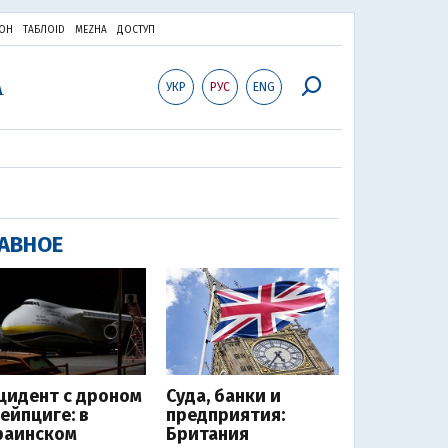
ОН
ТАБЛОID
MEZHA
ДОСТУП
УКР
РУС
ENG
АВНОЕ
цидент с дроном
Суда, банки и
Лейпциге: в
предприятия:
раинском
Британия