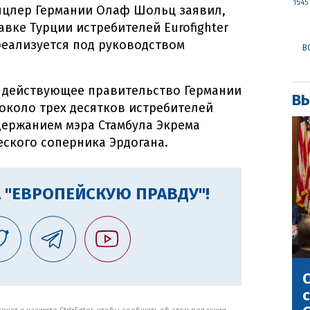
15:45
цлер Германии Олаф Шольц заявил,
вке Турции истребителей Eurofighter
еализуется под руководством
В
то действующее правительство Германии
ВЫ
около трех десятков истребителей
задержанием мэра Стамбула Экрема
ского соперника Эрдогана.
 "ЕВРОПЕЙСКУЮ ПРАВДУ"!
С
с