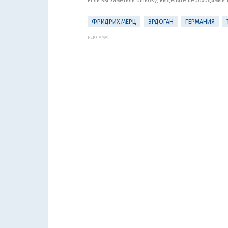
Если вы заметили ошибку, выделите необходимый те
ФРИДРИХ МЕРЦ
ЭРДОГАН
ГЕРМАНИЯ
РЕКЛАМА: