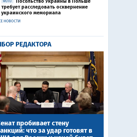
Посольство Украины в Польше
ФОТО
требует расследовать осквернение
украинского мемориала
СЕ НОВОСТИ
БОР РЕДАКТОРА
енат пробивает стену
анкций: что за удар готовят в