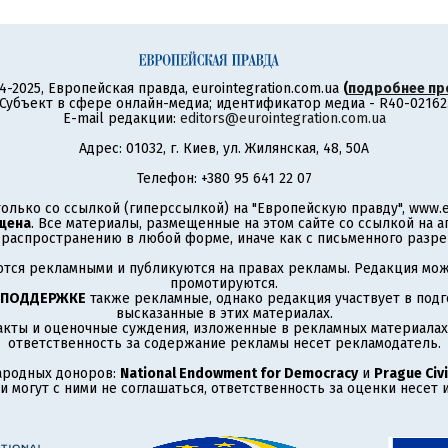
4-2025, Европейская правда, eurointegration.com.ua
(
подробнее пр
Субъект в сфере онлайн-медиа; идентификатор медиа - R40-02162
E-mail редакции:
editors@eurointegration.com.ua
Адрес: 01032, г. Киев, ул. Жилянская, 48, 50А
Телефон: +380 95 641 22 07
олько со ссылкой (гиперссылкой) на "Европейскую правду", www.eu
щена
. Все материалы, размещенные на этом сайте со ссылкой на 
аспространению в любой форме, иначе как с письменного разре
тся рекламными и публикуются на правах рекламы. Редакция може
промотируются.
 ПОДДЕРЖКЕ
также рекламные, однако редакция участвует в подго
высказанные в этих материалах.
акты и оценочные суждения, изложенные в рекламных материалах
ответственность за содержание рекламы несет рекламодатель.
ародных доноров:
National Endowment for Democracy
и
Prague Civi
 могут с ними не соглашаться, ответственность за оценки несет