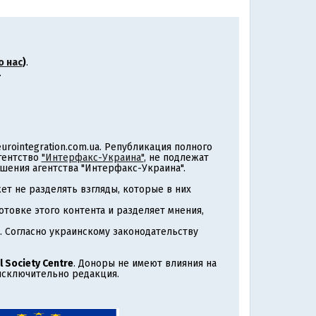
о нас
)
.
.
rointegration.com.ua. Републикация полного
агентство
"Интерфакс-Украина"
, не подлежат
шения агентства "Интерфакс-Украина".
т не разделять взгляды, которые в них
товке этого контента и разделяет мнения,
. Согласно украинскому законодательству
l Society Centre
. Доноры не имеют влияния на
 исключительно редакция.