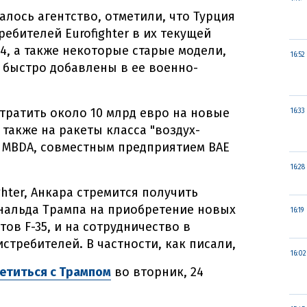
лось агентство, отметили, что Турция
ребителей Eurofighter в их текущей
 4, а также некоторые старые модели,
16:52
 быстро добавлены в ее военно-
отратить около 10 млрд евро на новые
16:33
также на ракеты класса "воздух-
е MBDA, совместным предприятием BAE
16:28
ghter, Анкара стремится получить
нальда Трампа на приобретение новых
16:19
тов F-35, и на сотрудничество в
стребителей. В частности, как писали,
16:02
етиться с Трампом
во вторник, 24