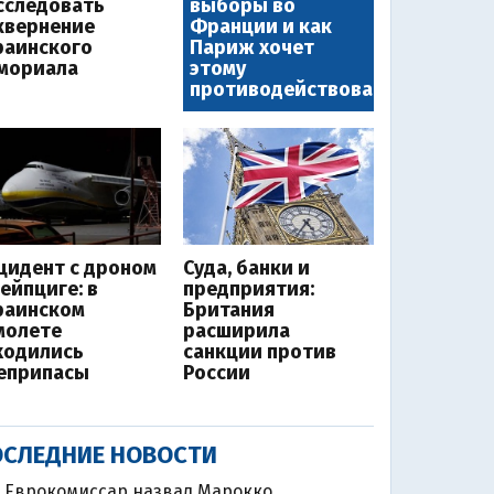
сследовать
выборы во
квернение
Франции и как
раинского
Париж хочет
мориала
этому
противодействовать
цидент с дроном
Суда, банки и
Лейпциге: в
предприятия:
раинском
Британия
молете
расширила
ходились
санкции против
еприпасы
России
СЛЕДНИЕ НОВОСТИ
Еврокомиссар назвал Марокко