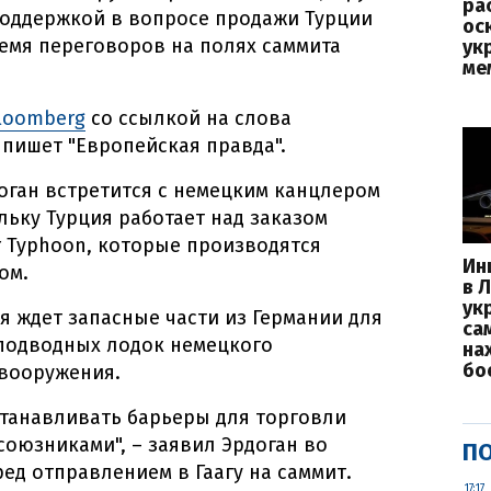
ра
поддержкой в вопросе продажи Турции
ос
ремя переговоров на полях саммита
ук
ме
loomberg
со ссылкой на слова
пишет "Европейская правда".
оган встретится с немецким канцлером
ольку Турция работает над заказом
r Typhoon, которые производятся
Ин
ом.
в 
ук
я ждет запасные части из Германии для
са
 подводных лодок немецкого
на
бо
 вооружения.
станавливать барьеры для торговли
оюзниками", – заявил Эрдоган во
ПО
ред отправлением в Гаагу на саммит.
17:17