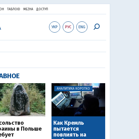
ОН
ТАБЛОID
MEZHA
ДОСТУП
УКР
РУС
ENG
АВНОЕ
АНАЛИТИКА КОРОТКО
сольство
Как Кремль
раины в Польше
пытается
ебует
повлиять на