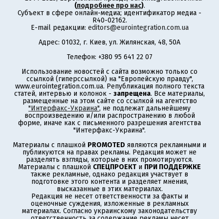
(
подробнее про нас
)
.
Субъект в сфере онлайн-медиа; идентификатор медиа -
R40-02162.
E-mail редакции:
editors@eurointegration.com.ua
Адрес: 01032, г. Киев, ул. Жилянская, 48, 50А
Телефон: +380 95 641 22 07
Использование новостей с сайта возможно только со
ссылкой (гиперссылкой) на "Европейскую правду",
www.eurointegration.com.ua. Републикация полного текста
статей, интервью и колонок -
запрещена
. Все материалы,
размещенные на этом сайте со ссылкой на агентство
"Интерфакс-Украина"
, не подлежат дальнейшему
воспроизведению и/или распространению в любой
форме, иначе как с письменного разрешения агентства
"Интерфакс-Украина".
Материалы с плашкой
PROMOTED
являются рекламными и
публикуются на правах рекламы. Редакция может не
разделять взгляды, которые в них промотируются.
Материалы с плашкой
СПЕЦПРОЕКТ
и
ПРИ ПОДДЕРЖКЕ
также рекламные, однако редакция участвует в
подготовке этого контента и разделяет мнения,
высказанные в этих материалах.
Редакция не несет ответственности за факты и
оценочные суждения, изложенные в рекламных
материалах. Согласно украинскому законодательству
ответственность за содержание рекламы несет