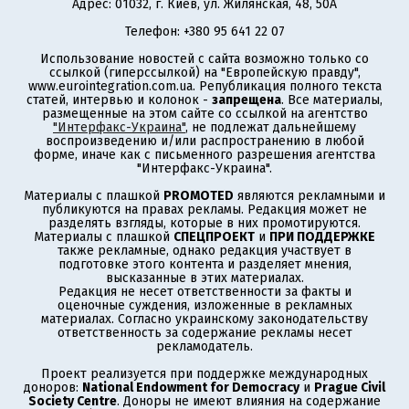
Адрес: 01032, г. Киев, ул. Жилянская, 48, 50А
Телефон: +380 95 641 22 07
Использование новостей с сайта возможно только со
ссылкой (гиперссылкой) на "Европейскую правду",
www.eurointegration.com.ua. Републикация полного текста
статей, интервью и колонок -
запрещена
. Все материалы,
размещенные на этом сайте со ссылкой на агентство
"Интерфакс-Украина"
, не подлежат дальнейшему
воспроизведению и/или распространению в любой
форме, иначе как с письменного разрешения агентства
"Интерфакс-Украина".
Материалы с плашкой
PROMOTED
являются рекламными и
публикуются на правах рекламы. Редакция может не
разделять взгляды, которые в них промотируются.
Материалы с плашкой
СПЕЦПРОЕКТ
и
ПРИ ПОДДЕРЖКЕ
также рекламные, однако редакция участвует в
подготовке этого контента и разделяет мнения,
высказанные в этих материалах.
Редакция не несет ответственности за факты и
оценочные суждения, изложенные в рекламных
материалах. Согласно украинскому законодательству
ответственность за содержание рекламы несет
рекламодатель.
Проект реализуется при поддержке международных
доноров:
National Endowment for Democracy
и
Prague Civil
Society Centre
. Доноры не имеют влияния на содержание