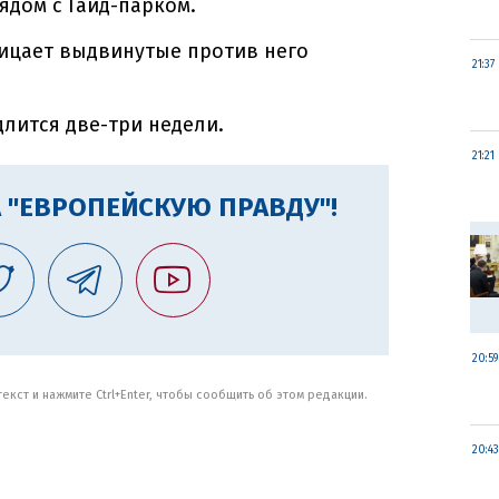
ядом с Гайд-парком.
ицает выдвинутые против него
21:37
длится две-три недели.
21:21
 "ЕВРОПЕЙСКУЮ ПРАВДУ"!
20:59
кст и нажмите Ctrl+Enter, чтобы сообщить об этом редакции.
20:43