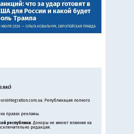
анкций: что за удар готовят в
ША для России и какой будет
роль Трампа
9 ИЮЛЯ 2026 —
ОЛЬГА КОВАЛЬЧУК
, ЕВРОПЕЙСКАЯ ПРАВДА
о нас
)
.
rointegration.com.ua. Републикация полного
на правах рекламы.
ой республики
. Доноры не имеют влияния на
 исключительно редакция.