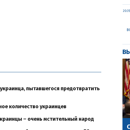
20:35
В
ВЫ
 украинца, пытавшегося предотвратить
ное количество украинцев
 украинцы – очень мстительный народ
С