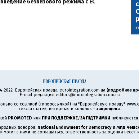
 введение безвизового режима с ЕС
с
С
2
4-2022, Европейская правда, eurointegration.com.ua
(
подробнее пр
E-mail редакции:
editors@eurointegration.com.ua
олько со ссылкой (гиперссылкой) на "Европейскую правду", www.eu
текста статей, интервью и колонок -
запрещена
.
ткой
PROMOTED
или
ПРИ ПОДДЕРЖКЕ
/
ЗА ПІДТРИМКИ
публикуются 
ародных доноров:
National Endowment for Democracy
и
МИД Чешск
 могут с ними не соглашаться, ответственность за оценки несет