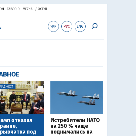
ОН
ТАБЛОID
MEZHA
ДОСТУП
УКР
РУС
ENG
АВНОЕ
АЙДЖЕСТ
амп отказал
Истребители НАТО
раине,
на 250 % чаще
рывчатка под
поднимались на