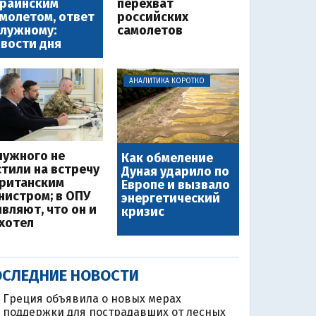
краинским
перехват
молетом, ответ
российских
лужному:
самолетов
вости дня
АНАЛИТИКА КОРОТКО
лужного не
Как обмеление
стили на встречу
Дуная ударило по
британским
Европе и вызвало
нистром; в ОПУ
энергетический
являют, что он и
кризис
 хотел
СЛЕДНИЕ НОВОСТИ
Греция объявила о новых мерах
поддержки для пострадавших от лесных