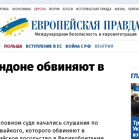
ИТИКА
ЭКОНОМИКА
ЕВРОПА
ФОРУМ
БЛОГИ
ИСТОРИЧЕСКАЯ ПРАВДА
ЖИЗНЬ
ЧЕМПИ
Международная безопасность и евроинтеграция
ПОЛЬША
ВСТУПЛЕНИЕ В ЕС
ВОЙНА С РФ
ВЕНГРИЯ
ндоне обвиняют в
ГЛ
Д
Тр
оловном суде начались слушания по
Ук
вайного, которого обвиняют в
вз
ийское посольство в Великобритании.