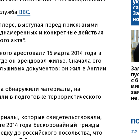
у
са
служба
ВВС.
За
но
ллерс, выступая перед присяжными
реднамеренных и конкретные действия
го акта".
ого арестовали 15 марта 2014 года в
где он арендовал жилье. Сначала его
льшивых документов: он жил в Англии
За
пу
с 
ми
ома обнаружили материалы, на
за
или в подготовке террористического
не
риалы, которые свидетельствовали,
ПО
те 2014 года Бескоровайный трижды
едку до российского посольства, что
21:51