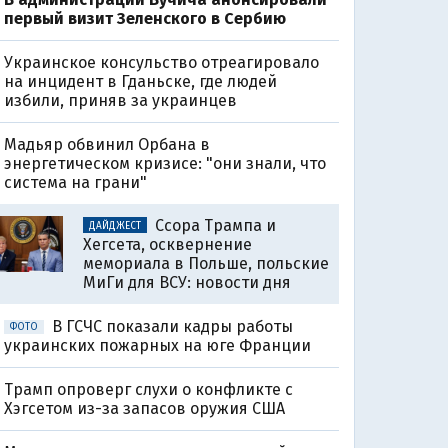
первый визит Зеленского в Сербию
Украинское консульство отреагировало
на инцидент в Гданьске, где людей
избили, приняв за украинцев
Мадьяр обвинил Орбана в
энергетическом кризисе: "они знали, что
система на грани"
Ссора Трампа и
ДАЙДЖЕСТ
Хегсета, осквернение
мемориала в Польше, польские
МиГи для ВСУ: новости дня
В ГСЧС показали кадры работы
ФОТО
украинских пожарных на юге Франции
Трамп опроверг слухи о конфликте с
Хэгсетом из-за запасов оружия США