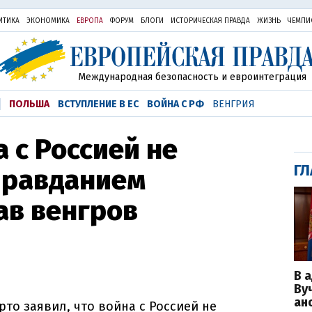
ИТИКА
ЭКОНОМИКА
ЕВРОПА
ФОРУМ
БЛОГИ
ИСТОРИЧЕСКАЯ ПРАВДА
ЖИЗНЬ
ЧЕМПИ
Международная безопасность и евроинтеграция
ПОЛЬША
ВСТУПЛЕНИЕ В ЕС
ВОЙНА С РФ
ВЕНГРИЯ
 с Россией не
ГЛ
правданием
ав венгров
В 
Ву
ан
то заявил, что война с Россией не