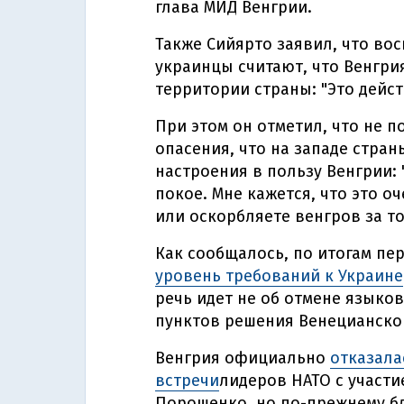
глава МИД Венгрии.
Также Сийярто заявил, что вос
украинцы считают, что Венгри
территории страны: "Это дейс
При этом он отметил, что не 
опасения, что на западе стран
настроения в пользу Венгрии: 
покое. Мне кажется, что это о
или оскорбляете венгров за тог
Как сообщалось, по итогам пе
уровень требований к Украине
речь идет не об отмене языко
пунктов решения Венецианско
Венгрия официально
отказала
встречи
лидеров НАТО с участи
Порошенко, но по-прежнему б