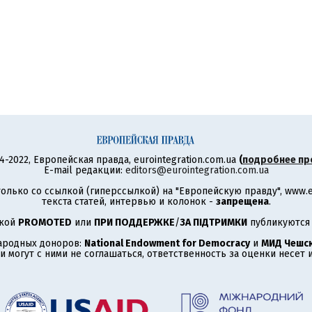
4-2022, Европейская правда, eurointegration.com.ua
(
подробнее пр
E-mail редакции:
editors@eurointegration.com.ua
олько со ссылкой (гиперссылкой) на "Европейскую правду", www.eu
текста статей, интервью и колонок -
запрещена
.
ткой
PROMOTED
или
ПРИ ПОДДЕРЖКЕ
/
ЗА ПІДТРИМКИ
публикуются 
ародных доноров:
National Endowment for Democracy
и
МИД Чешск
 могут с ними не соглашаться, ответственность за оценки несет