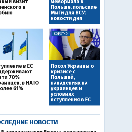
рвый визит
мемориала в
ленского в
Польше, польские
рбию
МиГи для ВСУ:
новости дня
КОРОТКО
тупление в ЕС
Посол Украины о
ддерживают
кризисе с
чти 70%
Польшей,
раинцев, в НАТО
нападениях на
более 61%
украинцев и
условиях
вступления в ЕС
СЛЕДНИЕ НОВОСТИ
В администрации Вучича анонсировали