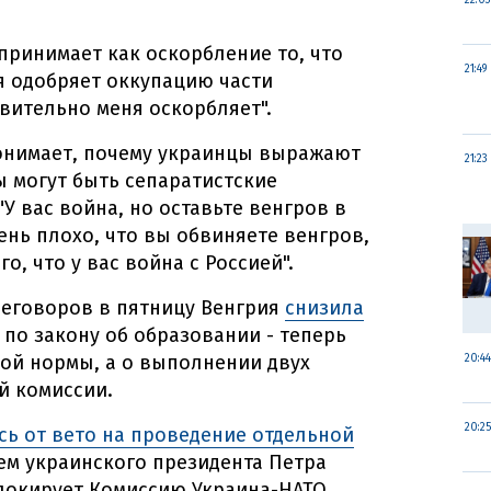
22:03
принимает как оскорбление то, что
21:49
я одобряет оккупацию части
твительно меня оскорбляет".
понимает, почему украинцы выражают
21:23
ы могут быть сепаратистские
"У вас война, но оставьте венгров в
чень плохо, что вы обвиняете венгров,
о, что у вас война с Россией".
реговоров в пятницу Венгрия
снизила
по закону об образовании - теперь
вой нормы, а о выполнении двух
20:44
й комиссии.
20:25
сь от вето на проведение отдельной
ем украинского президента Петра
локирует Комиссию Украина-НАТО.