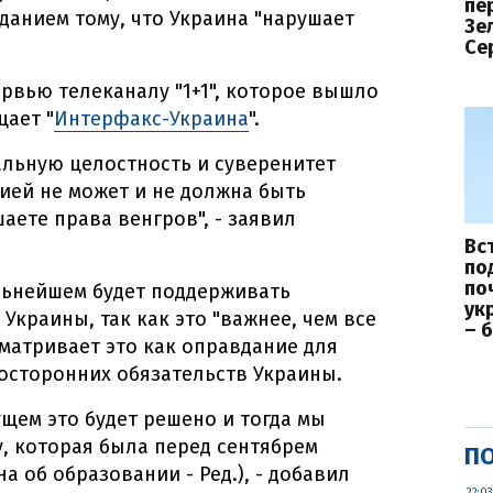
пе
данием тому, что Украина "нарушает
Зе
Се
ервью телеканалу "1+1", которое вышло
щает "
Интерфакс-Украина
".
льную целостность и суверенитет
сией не может и не должна быть
аете права венгров", - заявил
Вс
по
по
альнейшем будет поддерживать
ук
краины, так как это "важнее, чем все
– 
сматривает это как оправдание для
осторонних обязательств Украины.
дущем это будет решено и тогда мы
, которая была перед сентябрем
ПО
а об образовании - Ред.), - добавил