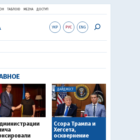
ОН
ТАБЛОID
MEZHA
ДОСТУП
УКР
РУС
ENG
АВНОЕ
ДАЙДЖЕСТ
администрации
Ссора Трампа и
чича
Хегсета,
онсировали
осквернение