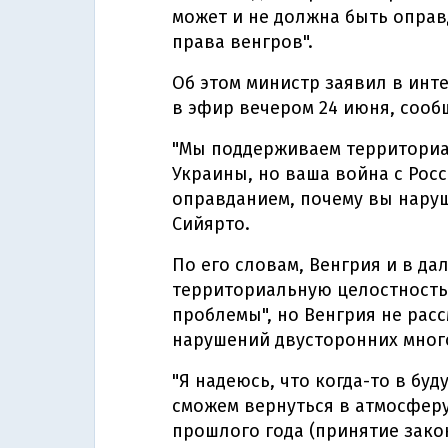
может и не должна быть оправ
права венгров".
Об этом министр заявил в инт
в эфир вечером 24 июня, сооб
"Мы поддерживаем территориа
Украины, но ваша война с Рос
оправданием, почему вы наруш
Сийярто.
По его словам, Венгрия и в д
территориальную целостность У
проблемы", но Венгрия не рас
нарушений двусторонних мног
"Я надеюсь, что когда-то в бу
сможем вернуться в атмосферу
прошлого года (принятие закон