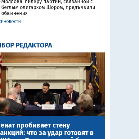
Молдова: лидеру партии, связанной с
4
беглым олигархом Шором, предъявили
обвинения
СЕ НОВОСТИ
БОР РЕДАКТОРА
енат пробивает стену
анкций: что за удар готовят в