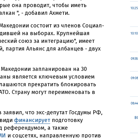
рые она проводит, чтобы иметь
10:25
лкан ", - добавил Ахмети.
Македонии состоит из членов Социал-
едившей на выборах. Крупнейшая
10:10
ческий союз за интеграцию", имеет
, партия Альянс для албанцев - двух
09:38
 Македонии запланирован на 30
раны является ключевым условием
09:0
глашаются прекратить блокировать
ТО. Страну могут переименовать в
08:44
заявил, что экс-депутат Госдумы РФ,
В
ввиди
финансирует
подготовку
д референдумом, а также
МИ
и соцсетях, направленную против