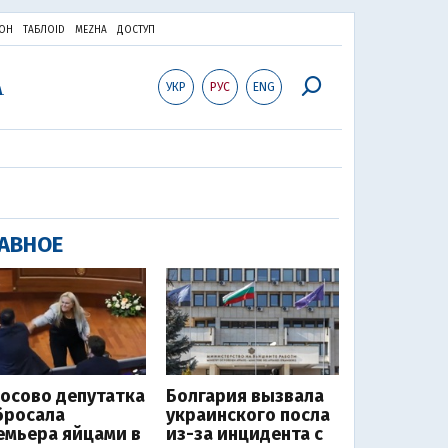
ОН
ТАБЛОID
MEZHA
ДОСТУП
УКР
РУС
ENG
АВНОЕ
Косово депутатка
Болгария вызвала
бросала
украинского посла
емьера яйцами в
из-за инцидента с