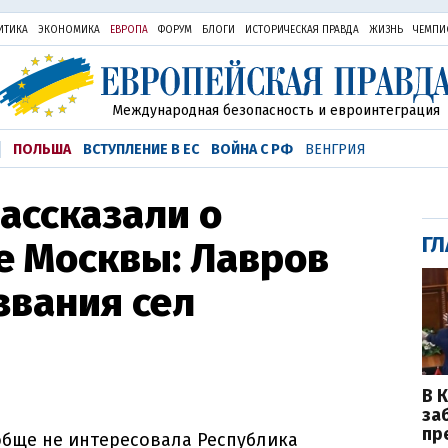
ИТИКА
ЭКОНОМИКА
ЕВРОПА
ФОРУМ
БЛОГИ
ИСТОРИЧЕСКАЯ ПРАВДА
ЖИЗНЬ
ЧЕМПИ
Международная безопасность и евроинтеграция
ПОЛЬША
ВСТУПЛЕНИЕ В ЕС
ВОЙНА С РФ
ВЕНГРИЯ
ассказали о
ГЛ
е Москвы: Лавров
звания сел
В 
за
пр
обще не интересовала Республика