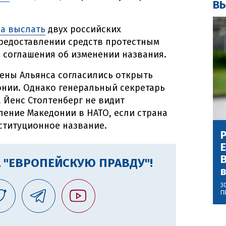
ВЫ
а выслать
двух российских
редоставлении средств протестным
 соглашения об изменении названия.
ены Альянса согласились открыть
онии. Однако генеральный секретарь
 Йенс Столтенберг не видит
ение Македонии в НАТО, если страна
нституционное название.
Р
В
 "ЕВРОПЕЙСКУЮ ПРАВДУ"!
3
П