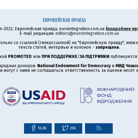
4-2022, Европейская правда, eurointegration.com.ua
(
подробнее пр
E-mail редакции:
editors@eurointegration.com.ua
олько со ссылкой (гиперссылкой) на "Европейскую правду", www.eu
текста статей, интервью и колонок -
запрещена
.
ткой
PROMOTED
или
ПРИ ПОДДЕРЖКЕ
/
ЗА ПІДТРИМКИ
публикуются 
ародных доноров:
National Endowment for Democracy
и
МИД Чешск
 могут с ними не соглашаться, ответственность за оценки несет
16,8k
20k