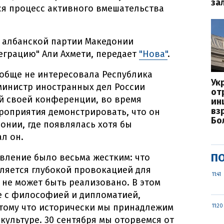
за
лся процесс активного вмешательства
й албанской партии Македонии
еграцию" Али Ахмети, передает
"Нова"
.
ообще не интересовала Республика
Ук
 министр иностранных дел России
от
й своей конференции, во время
ин
вз
роприятия демонстрировать, что он
Бо
онии, где появлялась хотя бы
ал он.
ПО
явление было весьма жестким: что
ляется глубокой провокацией для
11:41
 не может быть реализовано. В этом
е с философией и дипломатией,
отому что исторически мы принадлежим
11:20
 культуре. 30 сентября мы оторвемся от