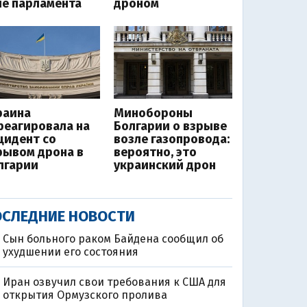
ле парламента
дроном
раина
Минобороны
реагировала на
Болгарии о взрыве
цидент со
возле газопровода:
рывом дрона в
вероятно, это
лгарии
украинский дрон
СЛЕДНИЕ НОВОСТИ
Сын больного раком Байдена сообщил об
ухудшении его состояния
Иран озвучил свои требования к США для
открытия Ормузского пролива