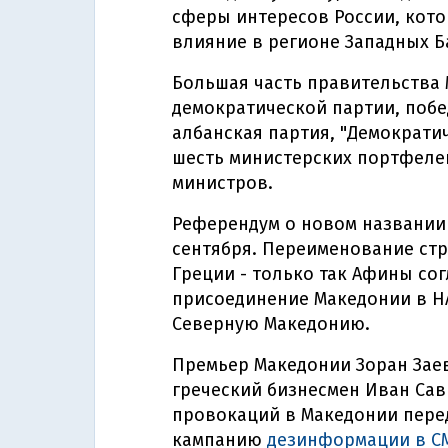
сферы интересов России, кото
влияние в регионе Западных Ба
Большая часть правительства 
демократической партии, поб
албанская партия, "Демократи
шесть министерских портфелей
министров.
Референдум о новом названии
сентября. Переименование ст
Греции - только так Афины со
присоединение Македонии в НА
Северную Македонию.
Премьер Македонии Зоран Заев 
греческий бизнесмен Иван Са
провокаций в Македонии пере
кампанию
дезинформации в С