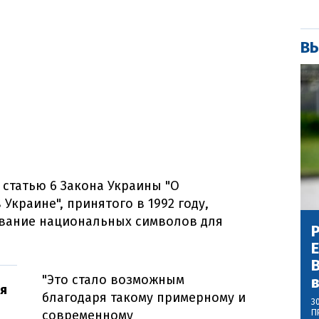
ВЫ
 статью 6 Закона Украины "О
краине", принятого в 1992 году,
ование национальных символов для
Р
В
"Это стало возможным
ся
благодаря такому примерному и
3
П
современному