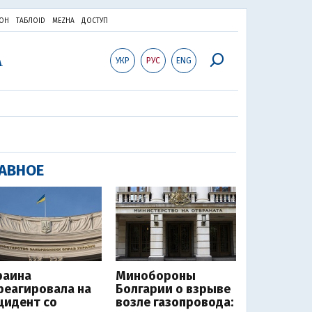
ОН
ТАБЛОID
MEZHA
ДОСТУП
УКР
РУС
ENG
АВНОЕ
раина
Минобороны
реагировала на
Болгарии о взрыве
цидент со
возле газопровода: