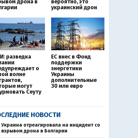
рывом дрона в
вероятно, это
лгарии
украинский дрон
И: разведка
ЕС внес в Фонд
пании
поддержки
едупреждает о
энергетики
вой волне
Украины
грантов,
дополнительные
торые могут
30 млн евро
урмовать Сеуту
СЛЕДНИЕ НОВОСТИ
Украина отреагировала на инцидент со
взрывом дрона в Болгарии