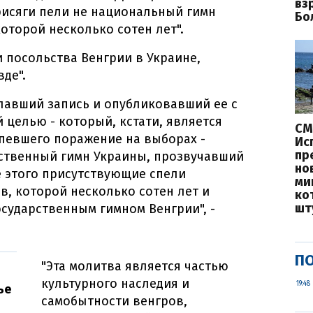
вз
рисяги пели не национальный гимн
Бо
которой несколько сотен лет".
и посольства Венгрии в Украине,
де".
елавший запись и опубликовавший ее с
целью - который, кстати, является
СМ
певшего поражение на выборах -
Ис
пр
рственный гимн Украины, прозвучавший
но
е этого присутствующие спели
ми
, которой несколько сотен лет и
ко
шт
осударственным гимном Венгрии", -
ПО
"Эта молитва является частью
культурного наследия и
19:48
ье
самобытности венгров,