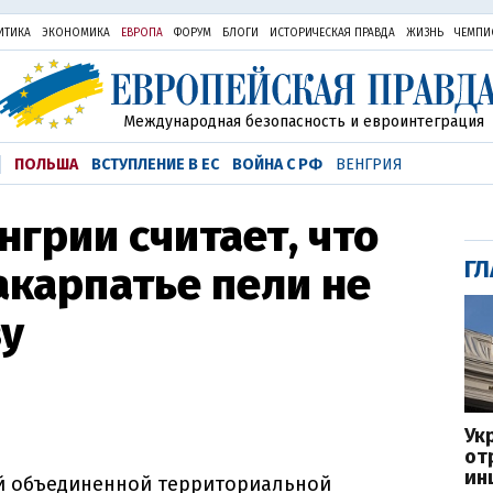
ИТИКА
ЭКОНОМИКА
ЕВРОПА
ФОРУМ
БЛОГИ
ИСТОРИЧЕСКАЯ ПРАВДА
ЖИЗНЬ
ЧЕМПИ
Международная безопасность и евроинтеграция
ПОЛЬША
ВСТУПЛЕНИЕ В ЕС
ВОЙНА С РФ
ВЕНГРИЯ
нгрии считает, что
ГЛ
акарпатье пели не
ву
Ук
от
ин
й объединенной территориальной