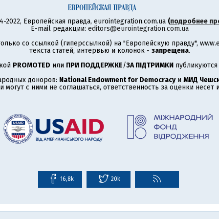
4-2022, Европейская правда, eurointegration.com.ua
(
подробнее пр
E-mail редакции:
editors@eurointegration.com.ua
олько со ссылкой (гиперссылкой) на "Европейскую правду", www.eu
текста статей, интервью и колонок -
запрещена
.
ткой
PROMOTED
или
ПРИ ПОДДЕРЖКЕ
/
ЗА ПІДТРИМКИ
публикуются 
ародных доноров:
National Endowment for Democracy
и
МИД Чешск
 могут с ними не соглашаться, ответственность за оценки несет
16,8k
20k