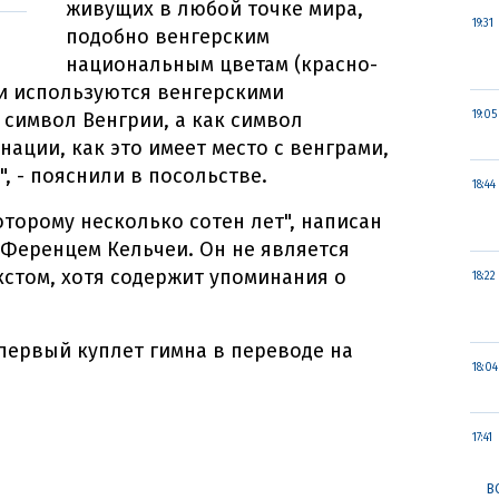
живущих в любой точке мира,
19:31
подобно венгерским
национальным цветам (красно-
 и используются венгерскими
 символ Венгрии, а как символ
19:05
ации, как это имеет место с венграми,
, - пояснили в посольстве.
18:44
которому несколько сотен лет", написан
 Ференцем Кельчеи. Он не является
стом, хотя содержит упоминания о
18:22
первый куплет гимна в переводе на
18:04
17:41
В