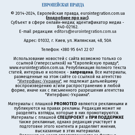
© 2014-2024, Европейская правда, eurointegration.com.ua
(
подробнее про нас
)
.
Субъект в сфере онлайн-медиа; идентификатор медиа -
R40-02162.
E-mail редакции:
editors@eurointegration.com.ua
Адрес: 01032, г. Киев, ул. Жилянская, 48, 50А
Телефон: +380 95 641 22 07
Использование новостей с сайта возможно только со
ссылкой (гиперссылкой) на "Европейскую правду",
www.eurointegration.com.ua. Републикация полного текста
статей, интервью и колонок -
запрещена
. Все материалы,
размещенные на этом сайте со ссылкой на агентство
"Интерфакс-Украина"
, не подлежат дальнейшему
воспроизведению и/или распространению в любой
форме, иначе как с письменного разрешения агентства
"Интерфакс-Украина".
Материалы с плашкой
PROMOTED
являются рекламными и
публикуются на правах рекламы. Редакция может не
разделять взгляды, которые в них промотируются.
Материалы с плашкой
СПЕЦПРОЕКТ
и
ПРИ ПОДДЕРЖКЕ
также рекламные, однако редакция участвует в
подготовке этого контента и разделяет мнения,
высказанные в этих материалах.