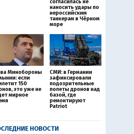
согласилась не
наносить удары по
нероссийским
танкерам в Чёрном
море
ава Минобороны
СМИ: в Германии
мынии: если
зафиксировали
илетит 150
подозрительные
онов, это уже не
полеты дронов над
дет мирное
базой, где
емя
ремонтируют
Patriot
СЛЕДНИЕ НОВОСТИ