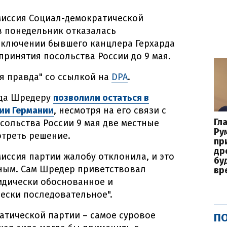
иссия Социал-демократической
в понедельник отказалась
сключении бывшего канцлера Герхарда
ринятия посольства России до 9 мая.
я правда" со ссылкой на
DPA
.
года Шредеру
позволили остаться в
ии Германии
, несмотря на его связи с
Гл
сольства России 9 мая две местные
Ру
отреть решение.
пр
др
ссия партии жалобу отклонила, и это
бу
ным. Сам Шредер приветствовал
вр
идически обоснованное и
чески последовательное".
атической партии – самое суровое
ПО