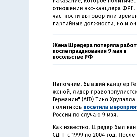
наказание, которое политичес
отношении экс-канцлера ФРГ. 
частности выговор или време
партийные должности, но и он
Жена Шредера потеряла работ
после празднования 9 мая в
посольстве РФ
Напомним, бывший канцлер Ге
женой, лидер правопопулистск
Германии" (AfD) Тино Хрупалла
политиков
посетили мероприя
России по случаю 9 мая.
Как известно, Шредер был канц
СДПГ с 1999 по 2004 год. После