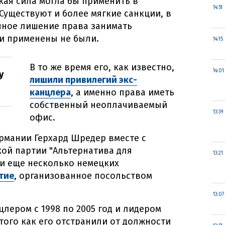
кая сила могла бы применить в
14:51
Существуют и более мягкие санкции, в
нное лишение права занимать
и применены не были.
14:15
В то же время его, как известно,
14:01
у
лишили привилегий экс-
канцлера
, а именно права иметь
собственный неоплачиваемый
13:39
офис.
рмании Герхард Шредер вместе с
ой партии "Альтернатива для
13:21
 и еще несколько немецких
тие
, организованное посольством
13:07
лером с 1998 по 2005 год и лидером
 того как его отстранили от должности