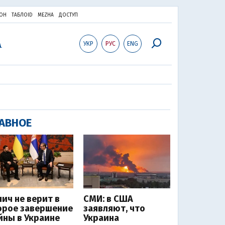
ОН
ТАБЛОID
MEZHA
ДОСТУП
УКР
РУС
ENG
АВНОЕ
чич не верит в
СМИ: в США
орое завершение
заявляют, что
йны в Украине
Украина